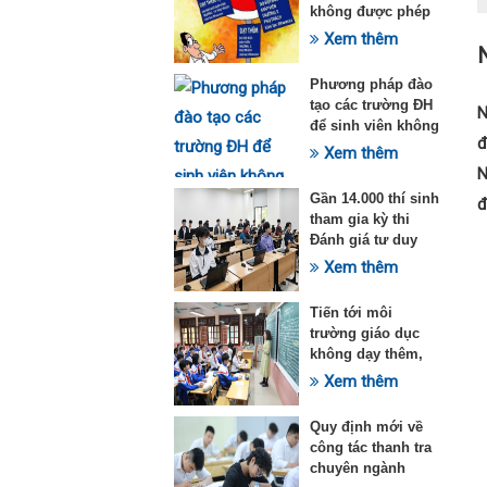
không được phép
dạy thêm theo
Xem thêm
N
Thông tư 29
Phương pháp đào
tạo các trường ĐH
N
để sinh viên không
đ
quá tải với ngành
Xem thêm
Sư phạm Khoa học
N
tự nhiên
Gần 14.000 thí sinh
đ
tham gia kỳ thi
Đánh giá tư duy
đợt 1 năm 2025
Xem thêm
Tiến tới môi
trường giáo dục
không dạy thêm,
học thêm
Xem thêm
Quy định mới về
công tác thanh tra
chuyên ngành