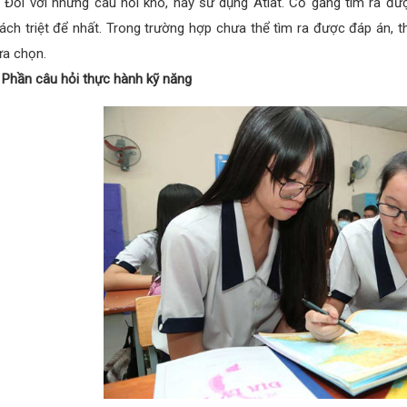
 Đối với những câu hỏi khó, hãy sử dụng Atlat. Cố gắng tìm ra đư
ách triệt để nhất. Trong trường hợp chưa thể tìm ra được đáp án, t
ựa chọn.
 Phần câu hỏi thực hành kỹ năng