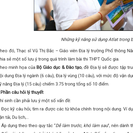
Những kỹ năng sử dụng Atlat trong bà
heo đó, Thạc sĩ Vũ Thị Bắc – Giáo viên Địa lý trường Phổ thông Nă
hia sẻ một số lưu ý trong quá trình làm bài thi THPT Quốc gia.
heo minh họa của
Bộ Giáo dục & Đào tạo
, đề Địa lý sẽ được tập tr
ội dung Địa lý ngành (6 câu), Địa lý vùng (10 câu), với mức độ vận 
ỹ năng Địa lý (15 câu) chiếm 3.75 trong tổng số 10 điểm.
 Phần câu hỏi lý thuyết
hí sinh cần phải lưu ý một số vấn đề:
 Đọc kỹ câu hỏi, tìm ra được các từ khóa chính trong nội dung. Ví d
ận tải, Du lịch,…
 Áp dụng theo theo quy tắc “
Dễ làm trước, khó làm sau
”, nên dành 