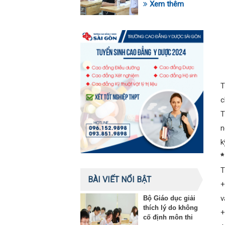
trong lĩnh vực giáo
Xem thêm
dục
T
c
T
n
k
*
T
BÀI VIẾT NỔI BẬT
+
v
Bộ Giáo dục giải
thích lý do không
+
cố định môn thi