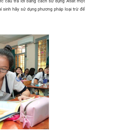
ợc câu trả lời bằng cách sử dụng Atlat một
hí sinh hãy sử dụng phương pháp loại trừ để