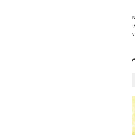
N
t
v