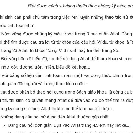
Biết được cách sử dụng thuần thúc những kỹ năng sử 
hí sinh cần phải chú tâm trong việc rèn luyện những
thao tác sử d
hức tính toán như:
 Nắm vững được những ký hiệu trong trong 3 của cuốn Atlat. Đồng 
ó thể tìm được câu trả lời từ từ khóa của câu hỏi. Ví dụ, từ khóa là “
 trang 23 Atlat, từ khóa “
Du lịch
” thí sinh hãy tra đến trang 25,..
 Đối với phần vẽ biểu đồ, có thể sử dụng Atlat để tham khảo vì tro
ý như: cột, đường, tròn, miền, biểu đồ kết hợp,…
 Với bảng số liệu cần tính toán, nắm một vài công thức chính tron
ình quân đầu người và lương thực bình quân…
tlat được phân bố theo nội dung trong Sách giáo khoa, là công cụ bổ 
i thi, thí sinh có quyền mang Atlat để dừa vào đó có thể tìm ra đ
ững kỹ năng sử dụng Atlat thì khó có thể làm bài tốt được.
 Những dạng câu hỏi sử dụng đến Atlat thường gặp nhất.
Dạng câu hỏi đơn giản: Dựa vào Atlat trang 4,5 em hãy liệt kê…