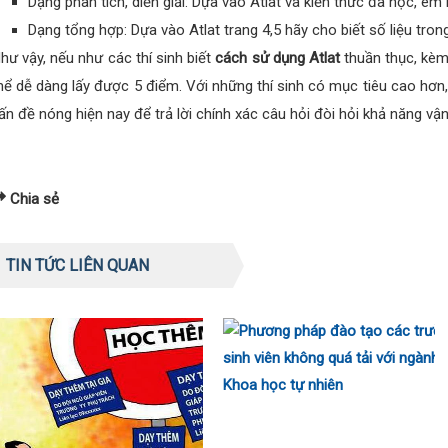
Dạng phân tích, diễn giải: Dựa vào Atlat và kiến thức đã học, em
Dạng tổng hợp: Dựa vào Atlat trang 4,5 hãy cho biết số liệu tro
hư vậy, nếu như các thí sinh biết
cách sử dụng Atlat
thuần thục, kèm 
hể dễ dàng lấy được 5 điểm. Với những thí sinh có mục tiêu cao hơn,
ấn đề nóng hiện nay để trả lời chính xác câu hỏi đòi hỏi khả năng vậ
Chia sẻ
TIN TỨC LIÊN QUAN