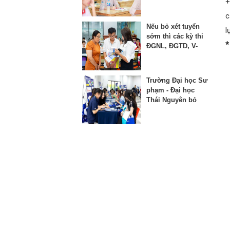
+
thứ 3 vào lớp 10
c
Nếu bỏ xét tuyển
l
sớm thì các kỳ thi
*
ĐGNL, ĐGTD, V-
SAT bị ảnh hưởng
như thế nào?
Trường Đại học Sư
phạm - Đại học
Thái Nguyên bỏ
phương thức xét
học bạ từ năm
2025