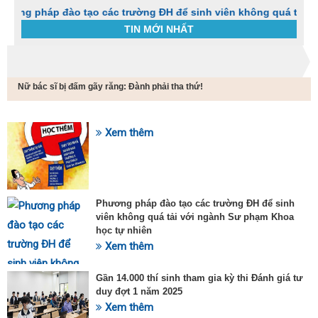
háp đào tạo các trường ĐH để sinh viên không quá tải với ngà
TIN MỚI NHẤT
Trang chủ
Tin tức
Nữ bác sĩ bị đấm gãy răng: Đành phải tha thứ!
C
t
h
g
Xem thêm
SỰ KIỆN HOT
v
đ
v
k
đ
Phương pháp đào tạo các trường ĐH để sinh
p
viên không quá tải với ngành Sư phạm Khoa
d
học tự nhiên
t
Xem thêm
t
T
t
Gần 14.000 thí sinh tham gia kỳ thi Đánh giá tư
2
duy đợt 1 năm 2025
Xem thêm