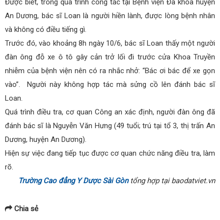
Được biết, trong quá trình công tác tại Bệnh viện Đa khoa huyện
An Dương, bác sĩ Loan là người hiền lành, được lòng bệnh nhân
và không có điều tiếng gì.
Trước đó, vào khoảng 8h ngày 10/6, bác sĩ Loan thấy một người
đàn ông đỗ xe ô tô gây cản trở lối đi trước cửa Khoa Truyền
nhiễm của bệnh viện nên có ra nhắc nhở: “Bác ơi bác để xe gọn
vào”. Người này không hợp tác mà sửng cồ lên đánh bác sĩ
Loan.
Quá trình điều tra, cơ quan Công an xác định, người đàn ông đã
đánh bác sĩ là Nguyễn Văn Hưng (49 tuổi; trú tại tổ 3, thị trấn An
Dương, huyện An Dương).
Hiện sự việc đang tiếp tục được cơ quan chức năng điều tra, làm
rõ.
Trường Cao đẳng Y Dược Sài Gòn
tổng hợp tại baodatviet.vn
Chia sẻ