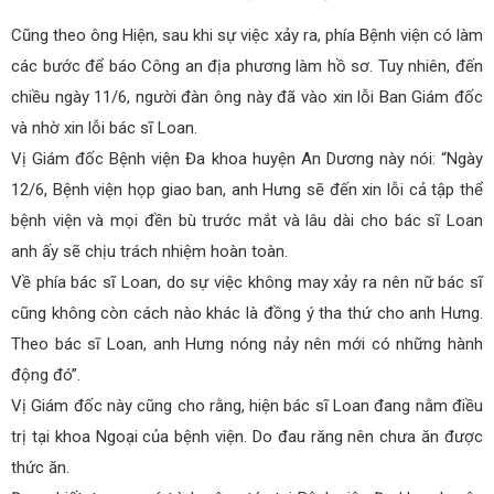
Cũng theo ông Hiện, sau khi sự việc xảy ra, phía Bệnh viện có làm
các bước để báo Công an địa phương làm hồ sơ. Tuy nhiên, đến
chiều ngày 11/6, người đàn ông này đã vào xin lỗi Ban Giám đốc
và nhờ xin lỗi bác sĩ Loan.
Vị Giám đốc Bệnh viện Đa khoa huyện An Dương này nói: “Ngày
12/6, Bệnh viện họp giao ban, anh Hưng sẽ đến xin lỗi cả tập thể
bệnh viện và mọi đền bù trước mắt và lâu dài cho bác sĩ Loan
anh ấy sẽ chịu trách nhiệm hoàn toàn.
Về phía bác sĩ Loan, do sự việc không may xảy ra nên nữ bác sĩ
cũng không còn cách nào khác là đồng ý tha thứ cho anh Hưng.
Theo bác sĩ Loan, anh Hưng nóng nảy nên mới có những hành
động đó”.
Vị Giám đốc này cũng cho rằng, hiện bác sĩ Loan đang nằm điều
trị tại khoa Ngoại của bệnh viện. Do đau răng nên chưa ăn được
thức ăn.