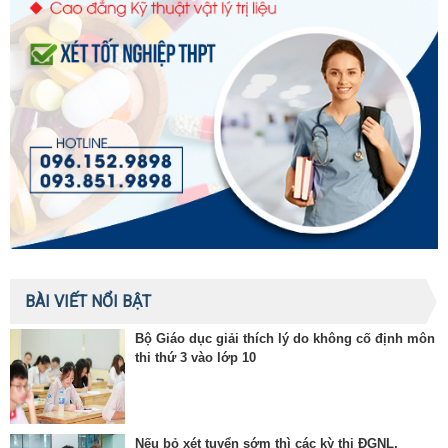
BÀI VIẾT NỔI BẬT
Bộ Giáo dục giải thích lý do không cố định môn
thi thứ 3 vào lớp 10
Nếu bỏ xét tuyển sớm thì các kỳ thi ĐGNL,