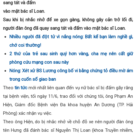
sang tát và đấm
vào mặt bác sĩ Loan.
Sau khi bị nhắc nhở để xe gọn gàng, không gây cản trở lối đi,
người đàn ông đã quay sang tát và đấm vào mặt bác sĩ Loan.
Nhiều người đã đột tử vì nắng nóng: Bất kể bạn làm nghề gì,
chớ coi thường!
2 thứ của trẻ sau sinh quý hơn vàng, cha mẹ nên cất giữ
phòng cứu mạng con sau này
Nóng: Xét xử BS Lương công bố vi bằng chứng tỏ điều mờ ám
trong cuốn sổ giao ban
Theo
tin tức
mới nhất liên quan đến vụ nữ bác sĩ bị đấm gãy răng
tại bệnh viện, tối ngày 11/6, trao đổi với chúng tôi, ông Phạm An
Hiện, Giám đốc Bệnh viện Đa khoa huyện An Dương (TP. Hải
Phòng) xác nhận vụ việc.
Theo ông Hiện, do bị nhắc nhở về chỗ đỗ xe nên người đàn ông
tên Hưng đã đánh bác sĩ Nguyễn Thị Loan (khoa Truyền nhiễm,