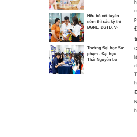
thứ 3 vào lớp 10
h
c
Nếu bỏ xét tuyển
p
sớm thì các kỳ thi
ĐGNL, ĐGTD, V-
Đ
SAT bị ảnh hưởng
t
như thế nào?
Trường Đại học Sư
C
phạm - Đại học
l
Thái Nguyên bỏ
phương thức xét
d
học bạ từ năm
T
2025
h
Đ
N
h