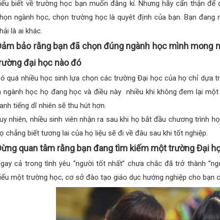
iểu biết về trường học bạn muốn đăng kí. Nhưng hãy cẩn thận để 
họn ngành học, chọn trường học là quyêt định của bạn. Bạn đang 
hải là ai khác.
ảm bảo rằng bạn đã chọn đúng ngành học mình mong m
rường đại học nào đó
ó quá nhiều học sinh lựa chọn các trường Đại học của họ chỉ dựa t
à ngành học họ đang học và điều này nhiều khi không đem lại một k
anh tiếng dĩ nhiên sẽ thu hút hơn.
uy nhiên, nhiều sinh viên nhận ra sau khi họ bắt đầu chương trình h
ọ chẳng biết tương lai của họ liệu sẽ đi về đâu sau khi tốt nghiệp.
ừng quan tâm rằng bạn đang tìm kiếm một trường Đại học
gay cả trong tình yêu “người tốt nhất” chưa chắc đã trở thành “ng
iểu một trường học, cơ sở đào tạo giáo dục hướng nghiệp cho bạn c