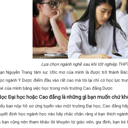
Lựa chọn ngành nghề sau khi tốt nghiệp THP
ạn Nguyễn Trang tâm sự: Ước mơ của mình là được trở thành Bác s
ọc ngành Y Dược điểm đầu vào rất cao mà tôi lại chỉ có học lực trun
ê của mình bằng việc học trong môi trường Cao đẳng Dược.
ọc Đại học hoặc Cao đẳng là những gì bạn muốn chứ kh
ếu bạn nộp hồ sơ ứng tuyển vào một trường Đại học, Cao đẳng hã
uyết định học ngành học nào hãy chắc chắn rằng vì bạn thích ngành
à bạn cũng nên tham khảo lời khuyên từ giáo viên, gia đình, bạn b