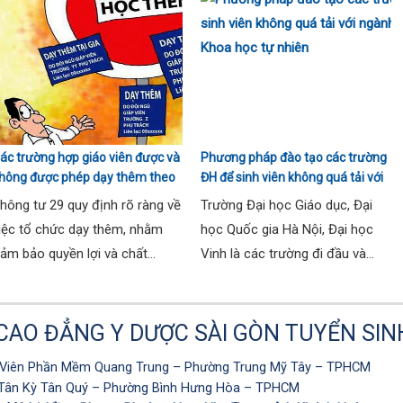
ác trường hợp giáo viên được và
Phương pháp đào tạo các trường
hông được phép dạy thêm theo
ĐH để sinh viên không quá tải với
hông tư 29
ngành Sư phạm Khoa học tự
hông tư 29 quy định rõ ràng về
Trường Đại học Giáo dục, Đại
nhiên
iệc tổ chức dạy thêm, nhằm
học Quốc gia Hà Nội, Đại học
ảm bảo quyền lợi và chất...
Vinh là các trường đi đầu và...
AO ĐẲNG Y DƯỢC SÀI GÒN TUYỂN SIN
Viên Phần Mềm Quang Trung – Phường Trung Mỹ Tây – TPHCM
Tân Kỳ Tân Quý – Phường Bình Hưng Hòa – TPHCM