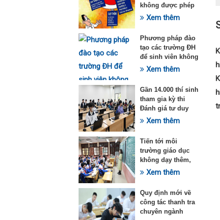
không được phép
dạy thêm theo
Xem thêm
Thông tư 29
Phương pháp đào
tạo các trường ĐH
K
để sinh viên không
h
quá tải với ngành
Xem thêm
Sư phạm Khoa học
K
tự nhiên
Gần 14.000 thí sinh
h
tham gia kỳ thi
t
Đánh giá tư duy
đợt 1 năm 2025
Xem thêm
Tiến tới môi
trường giáo dục
không dạy thêm,
học thêm
Xem thêm
Quy định mới về
công tác thanh tra
chuyên ngành