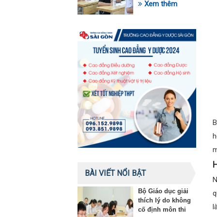
trong lĩnh vực giáo
Xem thêm
dục
B
h
m
H
BÀI VIẾT NỔI BẬT
N
Bộ Giáo dục giải
q
thích lý do không
l
cố định môn thi