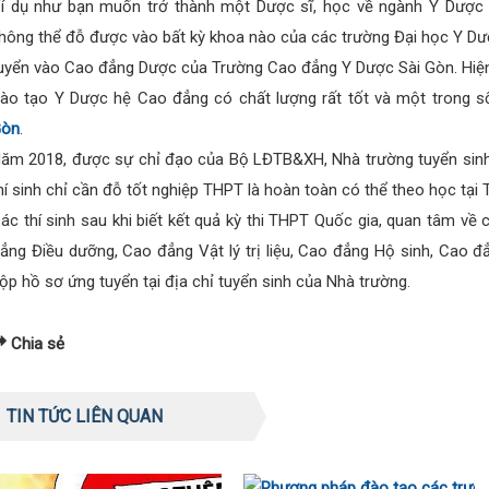
í dụ như bạn muốn trở thành một Dược sĩ, học về ngành Y Dược 
hông thể đỗ được vào bất kỳ khoa nào của các trường Đại học Y Dược
uyển vào Cao đẳng Dược của Trường Cao đẳng Y Dược Sài Gòn. Hiện 
ào tạo Y Dược hệ Cao đẳng có chất lượng rất tốt và một trong s
òn
.
ăm 2018, được sự chỉ đạo của Bộ LĐTB&XH, Nhà trường tuyển sinh 
hí sinh chỉ cần đỗ tốt nghiệp THPT là hoàn toàn có thể theo học tại 
ác thí sinh sau khi biết kết quả kỳ thi THPT Quốc gia, quan tâm 
ẳng Điều dưỡng, Cao đẳng Vật lý trị liệu, Cao đẳng Hộ sinh, Cao 
ộp hồ sơ ứng tuyển tại địa chỉ tuyển sinh của Nhà trường.
Chia sẻ
TIN TỨC LIÊN QUAN