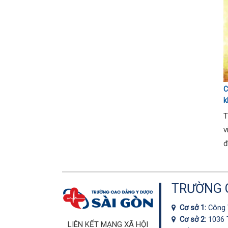
C
k
T
T
v
đ
TRƯỜNG C
Cơ sở 1:
Công 
Cơ sở 2:
1036 
LIÊN KẾT MẠNG XÃ HỘI