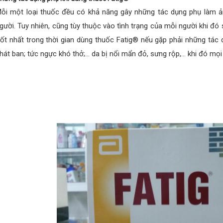
ỗi một loại thuốc đều có khả năng gây những tác dụng phụ làm ả
gười. Tuy nhiên, cũng tùy thuộc vào tình trạng của mỗi người khi 
ốt nhất trong thời gian dùng thuốc Fatig® nếu gặp phải những tác 
hát ban; tức ngực khó thở;… da bị nổi mẩn đỏ, sưng rộp,… khi đó mọ