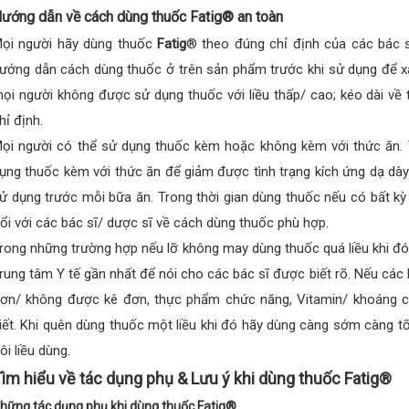
ướng dẫn về cách dùng thuốc Fatig® an toàn
ọi người hãy dùng thuốc
Fatig
® theo đúng chỉ định của các bác sĩ
ướng dẫn cách dùng thuốc ở trên sản phẩm trước khi sử dụng để xá
ọi người không được sử dụng thuốc với liều thấp/ cao; kéo dài về 
hỉ định.
ọi người có thể sử dụng thuốc kèm hoặc không kèm với thức ăn. 
ụng thuốc kèm với thức ăn để giảm được tình trạng kích ứng dạ dày
ử dụng trước mỗi bữa ăn. Trong thời gian dùng thuốc nếu có bất kỳ
ổi với các bác sĩ/ dược sĩ về cách dùng thuốc phù hợp.
rong những trường hợp nếu lỡ không may dùng thuốc quá liều khi đ
rung tâm Y tế gần nhất để nói cho các bác sĩ được biết rõ. Nếu cá
ơn/ không được kê đơn, thực phẩm chức năng, Vitamin/ khoáng ch
iết. Khi quên dùng thuốc một liều khi đó hãy dùng càng sớm càng t
ôi liều dùng.
ìm hiểu về tác dụng phụ & Lưu ý khi dùng thuốc Fatig®
hững tác dụng phụ khi dùng thuốc Fatig®