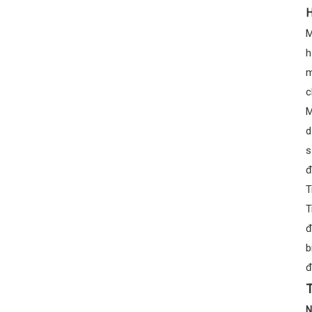
H
M
h
m
c
M
d
s
đ
T
T
đ
b
đ
T
N