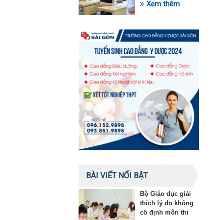
trong lĩnh vực giáo
Xem thêm
dục
BÀI VIẾT NỔI BẬT
Bộ Giáo dục giải
thích lý do không
cố định môn thi