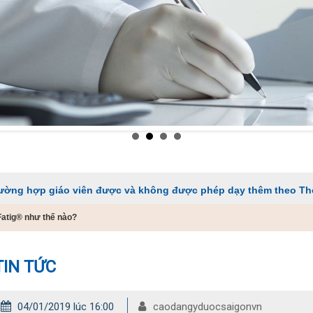
iáo viên được và không được phép dạy thêm theo Thông tư 29
Fatig® như thế nào?
TIN TỨC
04/01/2019 lúc 16:00
caodangyduocsaigonvn