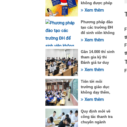
không được phép
dạy thêm theo
Xem thêm
Thông tư 29
Phương pháp đào
tạo các trường ĐH
F
để sinh viên không
t
quá tải với ngành
Xem thêm
Sư phạm Khoa học
F
tự nhiên
Gần 14.000 thí sinh
t
tham gia kỳ thi
T
Đánh giá tư duy
đợt 1 năm 2025
Xem thêm
F
Tiến tới môi
trường giáo dục
không dạy thêm,
học thêm
Xem thêm
Quy định mới về
công tác thanh tra
chuyên ngành