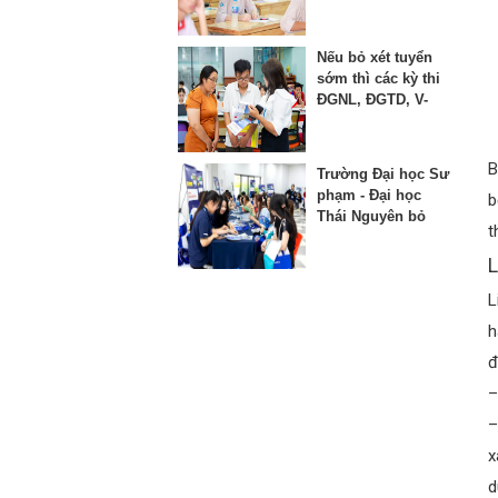
thứ 3 vào lớp 10
Nếu bỏ xét tuyển
sớm thì các kỳ thi
ĐGNL, ĐGTD, V-
SAT bị ảnh hưởng
như thế nào?
B
Trường Đại học Sư
phạm - Đại học
b
Thái Nguyên bỏ
t
phương thức xét
học bạ từ năm
L
2025
L
h
đ
–
–
x
d