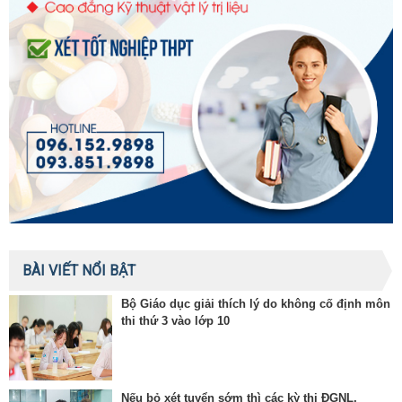
BÀI VIẾT NỔI BẬT
Bộ Giáo dục giải thích lý do không cố định môn
thi thứ 3 vào lớp 10
Nếu bỏ xét tuyển sớm thì các kỳ thi ĐGNL,