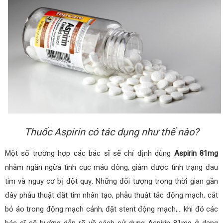
Thuốc Aspirin có tác dụng như thế nào?
Một số trường hợp các bác sĩ sẽ chỉ định dùng
Aspirin 81mg
nhằm ngăn ngừa tình cục máu đông, giảm được tình trạng đau
tim và nguy cơ bị đột quỵ. Những đối tượng trong thời gian gần
đây phẫu thuật đặt tim nhân tạo, phẫu thuật tắc động mạch, cắt
bỏ áo trong động mạch cảnh, đặt stent động mạch,… khi đó các
bác sĩ sẽ hướng dẫn rõ về cách sử dụng Aspirin 81mg ở dạng