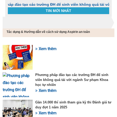
o tạo các trường ĐH để sinh viên không quá tải với ngành Sư 
TIN MỚI NHẤT
Trang chủ
Tin tức
Tác dụng & Hướng dẫn về cách sử dụng Aspirin an toàn
C
t
h
g
Xem thêm
SỰ KIỆN HOT
v
đ
v
k
đ
Phương pháp đào tạo các trường ĐH để sinh
p
viên không quá tải với ngành Sư phạm Khoa
d
học tự nhiên
t
Xem thêm
t
T
t
Gần 14.000 thí sinh tham gia kỳ thi Đánh giá tư
2
duy đợt 1 năm 2025
Xem thêm