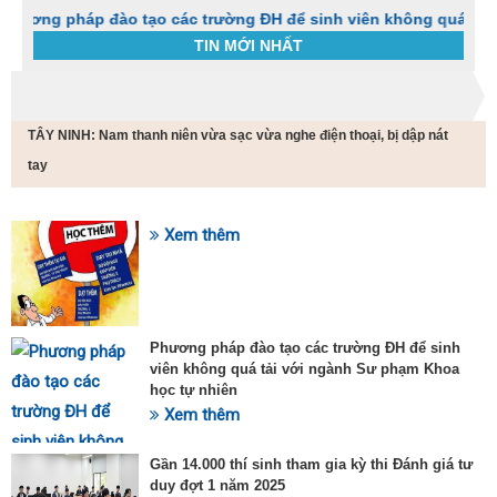
 pháp đào tạo các trường ĐH để sinh viên không quá tải với n
TIN MỚI NHẤT
Trang chủ
Tin tức
TÂY NINH: Nam thanh niên vừa sạc vừa nghe điện thoại, bị dập nát
C
t
tay
h
g
v
Xem thêm
đ
SỰ KIỆN HOT
v
k
đ
p
Phương pháp đào tạo các trường ĐH để sinh
d
viên không quá tải với ngành Sư phạm Khoa
t
học tự nhiên
t
T
Xem thêm
t
2
Gần 14.000 thí sinh tham gia kỳ thi Đánh giá tư
duy đợt 1 năm 2025