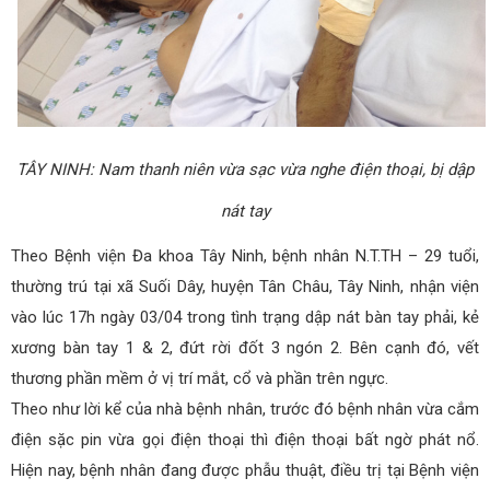
TÂY NINH: Nam thanh niên vừa sạc vừa nghe điện thoại, bị dập
nát tay
Theo Bệnh viện Đa khoa Tây Ninh, bệnh nhân N.T.TH – 29 tuổi,
thường trú tại xã Suối Dây, huyện Tân Châu, Tây Ninh, nhận viện
vào lúc 17h ngày 03/04 trong tình trạng dập nát bàn tay phải, kẻ
xương bàn tay 1 & 2, đứt rời đốt 3 ngón 2. Bên cạnh đó, vết
thương phần mềm ở vị trí mắt, cổ và phần trên ngực.
Theo như lời kể của nhà bệnh nhân, trước đó bệnh nhân vừa cắm
điện sặc pin vừa gọi điện thoại thì điện thoại bất ngờ phát nổ.
Hiện nay, bệnh nhân đang được phẫu thuật, điều trị tại Bệnh viện