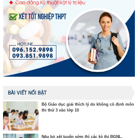
BÀI VIẾT NỔI BẬT
Bộ Giáo dục giải thích lý do không cố định môn
thi thứ 3 vào lớp 10
Nếu bỏ xét tuyển sớm thì các kỳ thi ĐGNL,