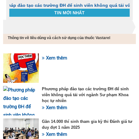
o tạo các trường ĐH để sinh viên không quá tải với ngành Sư 
TIN MỚI NHẤT
Trang chủ
Tin tức
Thông tin về liều dùng và cách sử dụng của thuốc Vastarel
C
t
h
g
Xem thêm
SỰ KIỆN HOT
v
đ
v
k
đ
Phương pháp đào tạo các trường ĐH để sinh
p
viên không quá tải với ngành Sư phạm Khoa
d
học tự nhiên
t
Xem thêm
t
T
t
Gần 14.000 thí sinh tham gia kỳ thi Đánh giá tư
2
duy đợt 1 năm 2025
Xem thêm