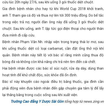
cứu lúc 20h ngày 27/6, sau khi uống 3 gói thuốc diệt chuột.
Gia đình bệnh nhân cho hay từ khi World Cup 2018 khởi tranh,
anh T. tham gia cá độ và thua nợ lên tới 300 triệu đồng. Do bế tắc
trong việc trả nợ, người đàn ông này đã uống 3 gói thuốc diệt
chuột. Sau khi uống, anh T. lập tức gọi điện thoại cho người thân
đưa mình đi cấp cứu.
Bệnh nhân Phạm Văn Nh. nhập viện trong trạng thái lơ mơ, sau
khi uống thuốc diệt cỏ loại carbamat, cần đặt ống thở nội khí
quản. Bệnh nhân này tiết lộ với bác sĩ rằng mình cũng thua độ
bóng đá và không còn khả năng chi trả nên tìm đến cái chết.
Hai bệnh nhân được các bác sĩ súc ruột, rửa dạ dày, dùng than
hoạt tính để khử chất độc, sức khỏe đã ổn định.
Bác sĩ này khuyến cáo ngoài điều trị bằng thuốc, gia đình cần
phải động viên đưa bệnh nhân đến gặp chuyên gia tâm lý để lấy
lại thăng bằng trong cuộc sống sau khi xuất viện.
Trường Cao đẳng Y Dược Sài Gòn
tổng hợp từ news.zing.vn