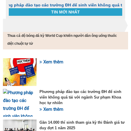
pháp đào tạo các trường ĐH để sinh viên không quá tải với ng
TIN MỚI NHẤT
Trang chủ
Tin tức
Thua cá độ bóng đá kỳ World Cup khiến người đàn ông uống thuốc
C
t
diệt chuột tự tử
h
g
v
Xem thêm
đ
SỰ KIỆN HOT
v
k
đ
p
Phương pháp đào tạo các trường ĐH để sinh
d
viên không quá tải với ngành Sư phạm Khoa
t
học tự nhiên
t
T
Xem thêm
t
2
Gần 14.000 thí sinh tham gia kỳ thi Đánh giá tư
duy đợt 1 năm 2025