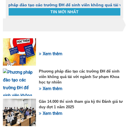
đào tạo các trường ĐH để sinh viên không quá tải với ngành S
TIN MỚI NHẤT
Trang chủ
Tin tức
Thuốc actapulgite 3g điều trị bệnh gì?
C
t
SỰ KIỆN HOT
h
g
Xem thêm
v
đ
v
Phương pháp đào tạo các trường ĐH để sinh
k
viên không quá tải với ngành Sư phạm Khoa
đ
học tự nhiên
p
Xem thêm
d
t
t
Gần 14.000 thí sinh tham gia kỳ thi Đánh giá tư
T
duy đợt 1 năm 2025
t
Xem thêm
2