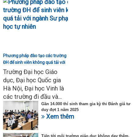
Phương pháp đào tạo các trường
ĐH để sinh viên không quá tải với
ngành Sư phạm Khoa học tự
Trường Đại học Giáo
nhiên
dục, Đại học Quốc gia
Hà Nội, Đại học Vinh là
các trường đi đầu và...
Gần 14.000 thí sinh tham gia kỳ thi Đánh giá tư
duy đợt 1 năm 2025
Xem thêm
Tiến tới môi trường giáo dục không dạy thêm,