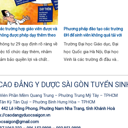
ác trường hợp giáo viên được và
Phương pháp đào tạo các trường
hông được phép dạy thêm theo
ĐH để sinh viên không quá tải với
hông tư 29
ngành Sư phạm Khoa học tự
hông tư 29 quy định rõ ràng về
Trường Đại học Giáo dục, Đại
nhiên
iệc tổ chức dạy thêm, nhằm
học Quốc gia Hà Nội, Đại học
ảm bảo quyền lợi và chất...
Vinh là các trường đi đầu và...
AO ĐẲNG Y DƯỢC SÀI GÒN TUYỂN SIN
Viên Phần Mềm Quang Trung – Phường Trung Mỹ Tây – TPHCM
Tân Kỳ Tân Quý – Phường Bình Hưng Hòa – TPHCM
:
442 Lê Hồng Phong, Phường Nam Nha Trang, tỉnh Khánh Hoà
s://caodangyduocsaigon.vn
ocsaigon@gmail.com