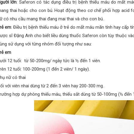
gười lớn
: Saferon có tác dụng điều trị bệnh thiếu máu do mất máu
ang thai hoặc cho con bú. Hoạt động theo cơ chế phối hợp acid fo
ữ có nhu cầu mang thai đang mai thai và cho con bú.
rẻ em
: Điều trị bệnh thiếu máu ở trẻ do mất máu mãn tính hay cấp tí
ược sĩ Đặng Anh cho biết liều dùng thuốc Saferon còn tùy thuộc vào
ùng sử dụng với từng nhóm đối tượng như sau:
rẻ em
ưới 12 tuổi: từ 50-200mg/ ngày tức là ½ đến 1 viên.
rên 12 tuổi: 100-200mg (1 đến 2 viên/ 1 ngày).
hụ nữ có thai
ối với viên nhai dùng từ 2 đến 3 viên hay 200-300 mg.
rường hợp dự phòng thiếu máu, thiếu sắt dùng từ 50-100mg (½ đến 1