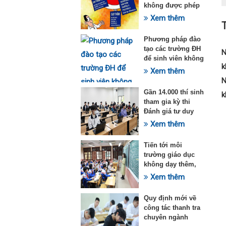
không được phép
dạy thêm theo
Xem thêm
T
Thông tư 29
Phương pháp đào
tạo các trường ĐH
N
để sinh viên không
k
quá tải với ngành
Xem thêm
Sư phạm Khoa học
N
tự nhiên
Gần 14.000 thí sinh
k
tham gia kỳ thi
Đánh giá tư duy
đợt 1 năm 2025
Xem thêm
Tiến tới môi
trường giáo dục
không dạy thêm,
học thêm
Xem thêm
Quy định mới về
công tác thanh tra
chuyên ngành