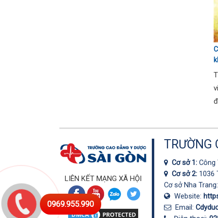
C
k
T
T
v
đ
TRƯỜNG C
Cơ sở 1:
Công 
Cơ sở 2:
1036 
LIÊN KẾT MẠNG XÃ HỘI
Cơ sở Nha Trang
Website:
http
0969.955.990
Email:
Cdydu