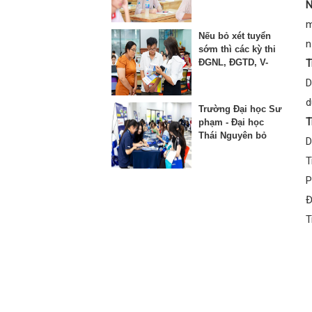
thứ 3 vào lớp 10
N
m
Nếu bỏ xét tuyển
n
sớm thì các kỳ thi
ĐGNL, ĐGTD, V-
T
SAT bị ảnh hưởng
D
như thế nào?
d
Trường Đại học Sư
T
phạm - Đại học
Thái Nguyên bỏ
D
phương thức xét
T
học bạ từ năm
2025
P
Đ
T