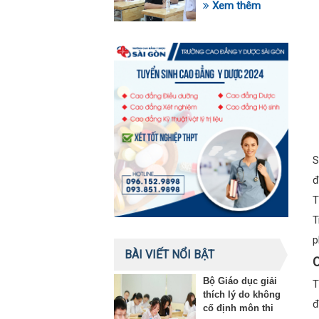
trong lĩnh vực giáo
Xem thêm
dục
S
đ
T
T
p
BÀI VIẾT NỔI BẬT
C
Bộ Giáo dục giải
T
thích lý do không
đ
cố định môn thi