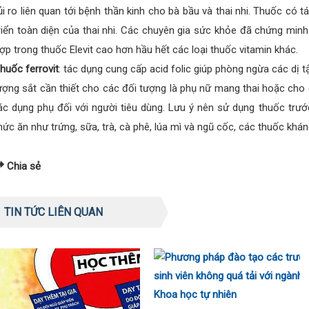
ủi ro liên quan tới bệnh thần kinh cho bà bầu và thai nhi. Thuốc có 
riển toàn diện của thai nhi. Các chuyên gia sức khỏe đã chứng minh r
ợp trong thuốc Elevit cao hơn hầu hết các loại thuốc vitamin khác.
huốc ferrovit
: tác dụng cung cấp acid folic giúp phòng ngừa các dị t
ượng sắt cần thiết cho các đối tượng là phụ nữ mang thai hoặc cho c
ác dụng phụ đối với người tiêu dùng. Lưu ý nên sử dụng thuốc trướ
hức ăn như trứng, sữa, trà, cà phê, lúa mì và ngũ cốc, các thuốc kh
Chia sẻ
TIN TỨC LIÊN QUAN