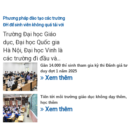
Phương pháp đào tạo các trường
ĐH để sinh viên không quá tải với
ngành Sư phạm Khoa học tự
Trường Đại học Giáo
nhiên
dục, Đại học Quốc gia
Hà Nội, Đại học Vinh là
các trường đi đầu và...
Gần 14.000 thí sinh tham gia kỳ thi Đánh giá tư
duy đợt 1 năm 2025
Xem thêm
Tiến tới môi trường giáo dục không dạy thêm,
học thêm
Xem thêm