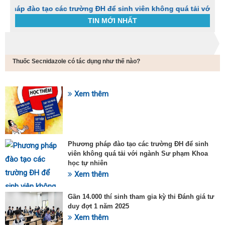
o tạo các trường ĐH để sinh viên không quá tải với ngành Sư 
TIN MỚI NHẤT
Trang chủ
Tin tức
Thuốc Secnidazole có tác dụng như thế nào?
C
t
h
g
Xem thêm
SỰ KIỆN HOT
v
đ
v
k
đ
Phương pháp đào tạo các trường ĐH để sinh
p
viên không quá tải với ngành Sư phạm Khoa
d
học tự nhiên
t
Xem thêm
t
T
t
Gần 14.000 thí sinh tham gia kỳ thi Đánh giá tư
2
duy đợt 1 năm 2025
Xem thêm