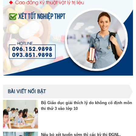
BÀI VIẾT NỔI BẬT
Bộ Giáo dục giải thích lý do không cố định môn
thi thứ 3 vào lớp 10
Nếu bỏ xét tuyển sớm thì các kỳ thi ĐGNL,