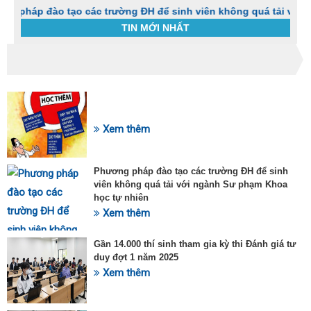
đào tạo các trường ĐH để sinh viên không quá tải với ngành S
TIN MỚI NHẤT
Trang chủ
Tin tức
Thuốc Thiamin (Vitamin B1) là thuốc gì?
C
t
SỰ KIỆN HOT
h
g
Xem thêm
v
đ
v
Phương pháp đào tạo các trường ĐH để sinh
k
viên không quá tải với ngành Sư phạm Khoa
đ
học tự nhiên
p
Xem thêm
d
t
t
Gần 14.000 thí sinh tham gia kỳ thi Đánh giá tư
T
duy đợt 1 năm 2025
t
Xem thêm
2