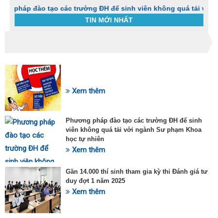
đào tạo các trường ĐH để sinh viên không quá tải với ngành S
TIN MỚI NHẤT
Trang chủ
Tin tức
Thuốc Valsartan có tác dụng như thế nào?
C
t
SỰ KIỆN HOT
h
g
Xem thêm
v
đ
v
Phương pháp đào tạo các trường ĐH để sinh
k
viên không quá tải với ngành Sư phạm Khoa
đ
học tự nhiên
p
Xem thêm
d
t
t
Gần 14.000 thí sinh tham gia kỳ thi Đánh giá tư
T
duy đợt 1 năm 2025
t
Xem thêm
2