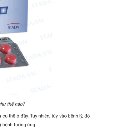
như thế nào?
ụ thể ở đây. Tuy nhiên, tùy vào bệnh lý, độ
rị bệnh tương ứng.