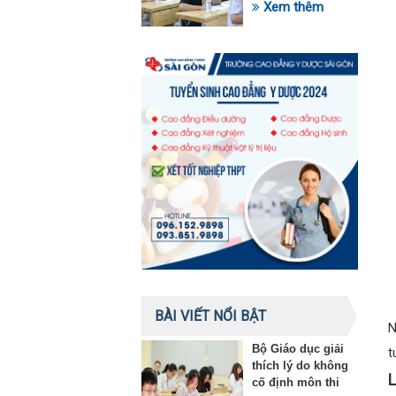
trong lĩnh vực giáo
Xem thêm
dục
BÀI VIẾT NỔI BẬT
N
Bộ Giáo dục giải
t
thích lý do không
L
cố định môn thi