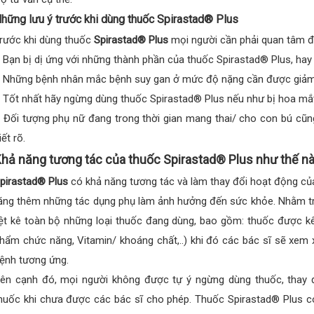
hững lưu ý trước khi dùng thuốc Spirastad® Plus
rước khi dùng thuốc
Spirastad® Plus
mọi người cần phải quan tâm đ
 Bạn bị dị ứng với những thành phần của thuốc Spirastad® Plus, hay
 Những bệnh nhân mắc bệnh suy gan ở mức độ nặng cần được giảm 
 Tốt nhất hãy ngừng dùng thuốc Spirastad® Plus nếu như bị hoa mắt
 Đối tượng phụ nữ đang trong thời gian mang thai/ cho con bú cũn
iết rõ.
hả năng tương tác của thuốc Spirastad® Plus như thế n
pirastad® Plus
có khả năng tương tác và làm thay đổi hoạt động của
ăng thêm những tác dụng phụ làm ảnh hưởng đến sức khỏe. Nhằm trá
iệt kê toàn bộ những loại thuốc đang dùng, bao gồm: thuốc được k
hẩm chức năng, Vitamin/ khoáng chất,..) khi đó các bác sĩ sẽ xem xé
ệnh tương ứng.
ên cạnh đó, mọi người không được tự ý ngừng dùng thuốc, thay đổ
huốc khi chưa được các bác sĩ cho phép. Thuốc Spirastad® Plus có