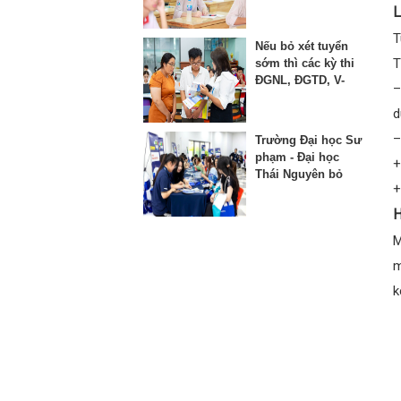
thứ 3 vào lớp 10
L
T
Nếu bỏ xét tuyển
T
sớm thì các kỳ thi
ĐGNL, ĐGTD, V-
–
SAT bị ảnh hưởng
d
như thế nào?
–
Trường Đại học Sư
phạm - Đại học
+
Thái Nguyên bỏ
+
phương thức xét
học bạ từ năm
H
2025
M
m
k