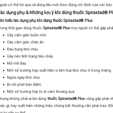
gười có thể bỏ qua và dùng liều mới theo đúng chỉ định của các bác 
ác dụng phụ & Những lưu ý khi dùng thuốc Spirastad® P
ìm hiểu tác dụng phụ khi dùng thuốc Spirastad® Plus
rong thời gian dùng thuốc
Spirastad® Plus
mọi người có thể gặp phả
Gây cảm giác buồn nôn.
Gây cảm giác chán ăn.
Đau bụng khó chịu.
Gây nên tình trạng tiêu chảy.
Nổi mề đay.
Một số trường hợp xuất hiện vị kim loại khó chịu ở trong miệng.
Ngứa ngáy khó chịu.
Bị nổi phát ban điểm.
Một số trường hợp bị dị cảm thoáng qua.
hưng không phải ai khi dùng
thuốc Spirastad® Plus
cũng gặp phải nh
ắc gì, hay xuất hiện những triệu chứng bất thường cần phải trao đổ
rợ tư vấn cụ thể.