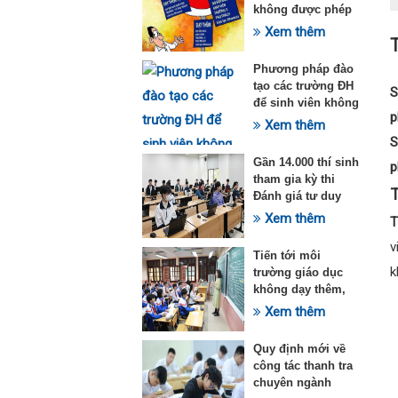
không được phép
dạy thêm theo
Xem thêm
T
Thông tư 29
Phương pháp đào
tạo các trường ĐH
S
để sinh viên không
p
quá tải với ngành
Xem thêm
Sư phạm Khoa học
S
tự nhiên
Gần 14.000 thí sinh
p
tham gia kỳ thi
T
Đánh giá tư duy
đợt 1 năm 2025
Xem thêm
T
v
Tiến tới môi
k
trường giáo dục
không dạy thêm,
học thêm
Xem thêm
Quy định mới về
công tác thanh tra
chuyên ngành