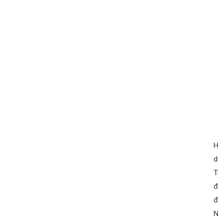
H
d
T
đ
đ
N