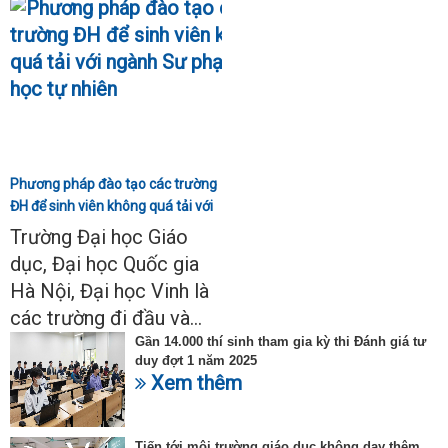
Phương pháp đào tạo các trường
ĐH để sinh viên không quá tải với
ngành Sư phạm Khoa học tự
Trường Đại học Giáo
nhiên
dục, Đại học Quốc gia
Hà Nội, Đại học Vinh là
các trường đi đầu và...
Gần 14.000 thí sinh tham gia kỳ thi Đánh giá tư
duy đợt 1 năm 2025
Xem thêm
Tiến tới môi trường giáo dục không dạy thêm,