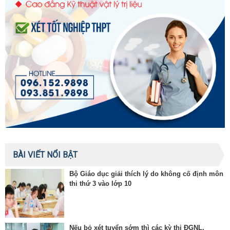
BÀI VIẾT NỔI BẬT
Bộ Giáo dục giải thích lý do không cố định môn
thi thứ 3 vào lớp 10
Nếu bỏ xét tuyển sớm thì các kỳ thi ĐGNL,