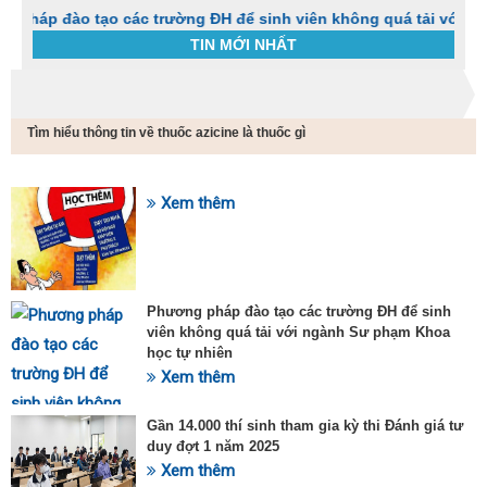
ào tạo các trường ĐH để sinh viên không quá tải với ngành Sư
TIN MỚI NHẤT
Trang chủ
Tin tức
Tìm hiểu thông tin về thuốc azicine là thuốc gì
C
t
h
g
Xem thêm
SỰ KIỆN HOT
v
đ
v
k
đ
Phương pháp đào tạo các trường ĐH để sinh
p
viên không quá tải với ngành Sư phạm Khoa
d
học tự nhiên
t
Xem thêm
t
T
t
Gần 14.000 thí sinh tham gia kỳ thi Đánh giá tư
2
duy đợt 1 năm 2025
Xem thêm