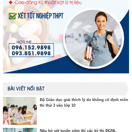
BÀI VIẾT NỔI BẬT
Bộ Giáo dục giải thích lý do không cố định môn
thi thứ 3 vào lớp 10
Nếu bỏ xét tuyển sớm thì các kỳ thi ĐGNL,