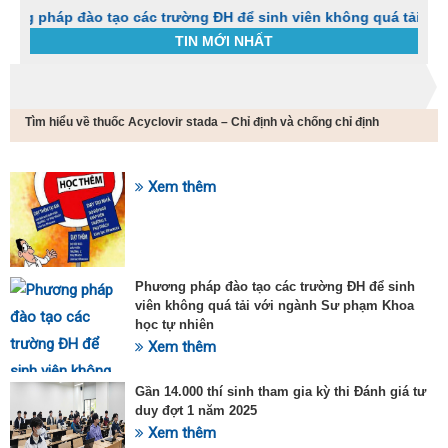
p đào tạo các trường ĐH để sinh viên không quá tải với ngàn
TIN MỚI NHẤT
Trang chủ
Tin tức
Tìm hiểu về thuốc Acyclovir stada – Chỉ định và chống chỉ định
C
t
h
g
Xem thêm
SỰ KIỆN HOT
v
đ
v
k
đ
Phương pháp đào tạo các trường ĐH để sinh
p
viên không quá tải với ngành Sư phạm Khoa
d
học tự nhiên
t
Xem thêm
t
T
t
Gần 14.000 thí sinh tham gia kỳ thi Đánh giá tư
2
duy đợt 1 năm 2025
Xem thêm