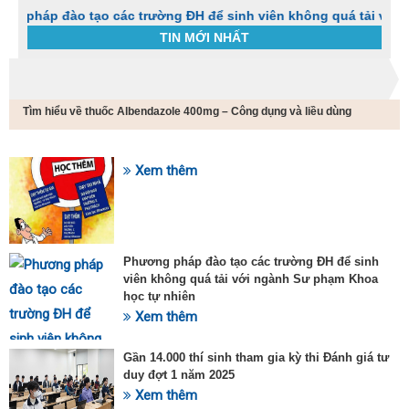
đào tạo các trường ĐH để sinh viên không quá tải với ngành S
TIN MỚI NHẤT
Trang chủ
Tin tức
Tìm hiểu về thuốc Albendazole 400mg – Công dụng và liều dùng
C
t
h
g
Xem thêm
SỰ KIỆN HOT
v
đ
v
k
đ
Phương pháp đào tạo các trường ĐH để sinh
p
viên không quá tải với ngành Sư phạm Khoa
d
học tự nhiên
t
Xem thêm
t
T
t
Gần 14.000 thí sinh tham gia kỳ thi Đánh giá tư
2
duy đợt 1 năm 2025
Xem thêm