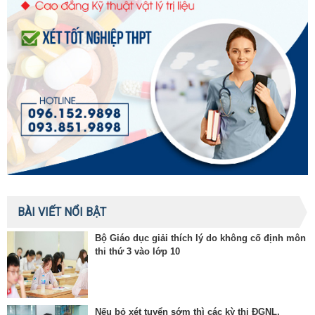
BÀI VIẾT NỔI BẬT
Bộ Giáo dục giải thích lý do không cố định môn
thi thứ 3 vào lớp 10
Nếu bỏ xét tuyển sớm thì các kỳ thi ĐGNL,