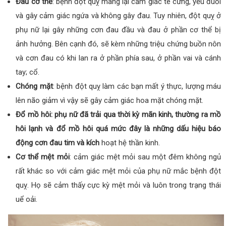
Đau cơ thể
: bệnh đột quỵ mang lại cảm giác tê cứng, yếu đuối
và gây cảm giác ngứa và không gây đau. Tuy nhiên, đột quỵ ở
phụ nữ lại gây những cơn đau đầu và đau ở phần cơ thể bị
ảnh hưởng. Bên cạnh đó, sẽ kèm những triệu chứng buồn nôn
và cơn đau có khi lan ra ở phần phía sau, ở phần vai và cánh
tay; cổ.
Chóng mặt
: bệnh đột quỵ làm các bạn mất ý thực, lượng máu
lên não giảm vì vậy sẽ gây cảm giác hoa mặt chóng mặt.
Đổ mồ hôi: phụ nữ đã trải qua thời kỳ mãn kinh, thường ra mồ
hôi lạnh và đổ mồ hôi quá mức đây là những dấu hiệu báo
động cơn đau tim và kích
hoạt hệ thần kinh.
Cơ thể mệt mỏi
: cảm giác mệt mỏi sau một đêm không ngủ
rất khác so với cảm giác mệt mỏi của phụ nữ mắc bệnh đột
quỵ. Họ sẽ cảm thấy cực kỳ mệt mỏi và luôn trong trạng thái
uể oải.