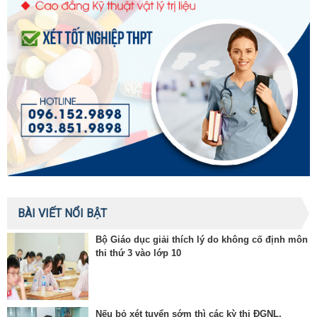
BÀI VIẾT NỔI BẬT
Bộ Giáo dục giải thích lý do không cố định môn
thi thứ 3 vào lớp 10
Nếu bỏ xét tuyển sớm thì các kỳ thi ĐGNL,