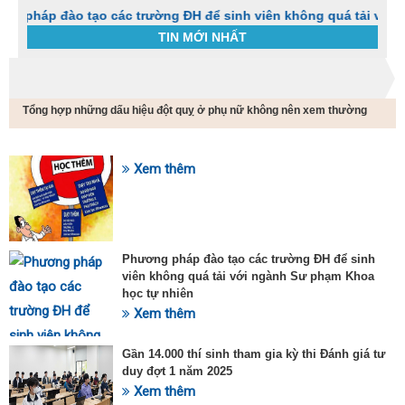
ào tạo các trường ĐH để sinh viên không quá tải với ngành Sư
TIN MỚI NHẤT
Trang chủ
Tin tức
Tổng hợp những dấu hiệu đột quỵ ở phụ nữ không nên xem thường
C
t
h
g
Xem thêm
SỰ KIỆN HOT
v
đ
v
k
đ
Phương pháp đào tạo các trường ĐH để sinh
p
viên không quá tải với ngành Sư phạm Khoa
d
học tự nhiên
t
Xem thêm
t
T
t
Gần 14.000 thí sinh tham gia kỳ thi Đánh giá tư
2
duy đợt 1 năm 2025
Xem thêm