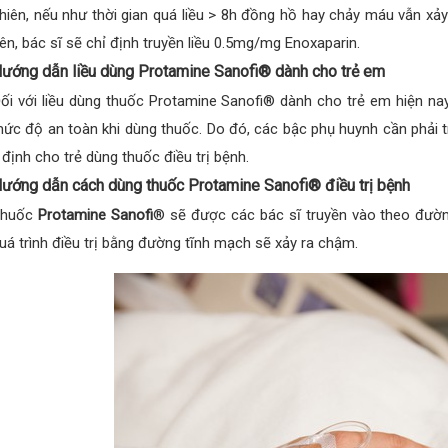
hiên, nếu như thời gian quá liều > 8h đồng hồ hay chảy máu vẫn xảy 
iên, bác sĩ sẽ chỉ định truyền liều 0.5mg/mg Enoxaparin.
ướng dẫn liều dùng Protamine Sanofi® dành cho trẻ em
ối với liều dùng thuốc Protamine Sanofi® dành cho trẻ em hiện na
ức độ an toàn khi dùng thuốc. Do đó, các bậc phụ huynh cần phải tr
 định cho trẻ dùng thuốc điều trị bệnh.
ướng dẫn cách dùng thuốc Protamine Sanofi® điều trị bệnh
Thuốc
Protamine Sanofi
® sẽ được các bác sĩ truyền vào theo đường
uá trình điều trị bằng đường tĩnh mạch sẽ xảy ra chậm.