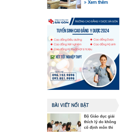
trong lĩnh vực giáo
Xem thêm
dục
BÀI VIẾT NỔI BẬT
Bộ Giáo dục giải
thích lý do không
cố định môn thi