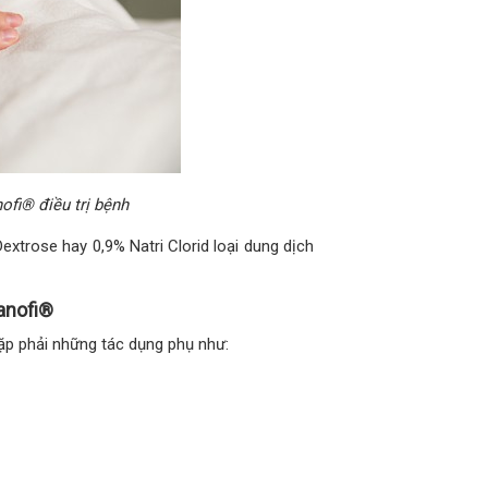
fi® điều trị bệnh
xtrose hay 0,9% Natri Clorid loại dung dịch
anofi®
ặp phải những tác dụng phụ như: