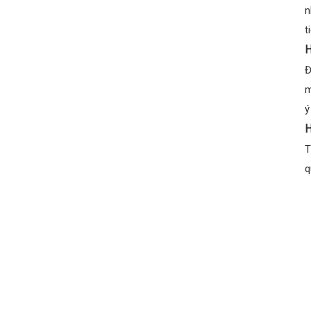
n
t
H
Đ
m
ý
H
q