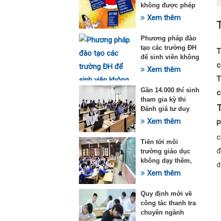
không được phép
dạy thêm theo
Xem thêm
Thông tư 29
Phương pháp đào
tạo các trường ĐH
T
để sinh viên không
c
quá tải với ngành
Xem thêm
Sư phạm Khoa học
T
tự nhiên
Gần 14.000 thí sinh
c
tham gia kỳ thi
T
Đánh giá tư duy
đợt 1 năm 2025
Xem thêm
P
c
Tiến tới môi
đ
trường giáo dục
không dạy thêm,
d
học thêm
Xem thêm
Quy định mới về
công tác thanh tra
chuyên ngành