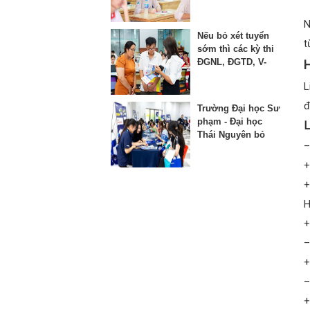
thứ 3 vào lớp 10
N
Nếu bỏ xét tuyển
t
sớm thì các kỳ thi
ĐGNL, ĐGTD, V-
H
SAT bị ảnh hưởng
L
như thế nào?
đ
Trường Đại học Sư
phạm - Đại học
L
Thái Nguyên bỏ
–
phương thức xét
học bạ từ năm
+
2025
+
H
+
–
+
–
+