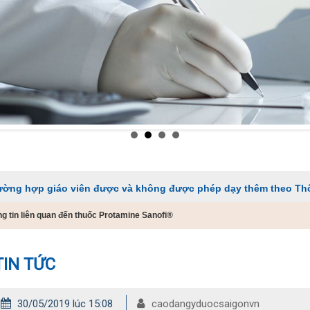
áo viên được và không được phép dạy thêm theo Thông tư 29
g tin liên quan đến thuốc Protamine Sanofi®
TIN TỨC
30/05/2019 lúc 15:08
caodangyduocsaigonvn