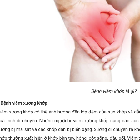
Bệnh viêm khớp là gì?
 Bệnh viêm xương khớp
iêm xương khớp có thể ảnh hưởng đến lớp đệm của sụn khớp và dẫ
uá trình di chuyển. Những người bị viêm xương khớp nặng các sụn 
ương bị ma sát và các khớp dần bị biến dạng, xương di chuyển ra khỏ
hớp thường xuất hiện ở khớp bàn tay, hông, cột sống, đầu gối. Viê