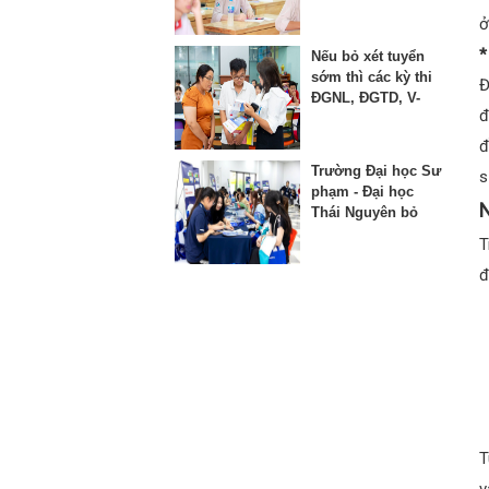
thứ 3 vào lớp 10
ở
*
Nếu bỏ xét tuyển
sớm thì các kỳ thi
Đ
ĐGNL, ĐGTD, V-
đ
SAT bị ảnh hưởng
như thế nào?
đ
Trường Đại học Sư
s
phạm - Đại học
N
Thái Nguyên bỏ
phương thức xét
T
học bạ từ năm
đ
2025
T