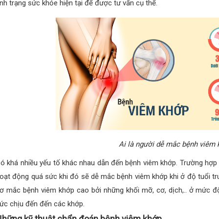
ình trạng sức khỏe hiện tại để được tư vấn cụ thể.
Ai là người dễ mắc bệnh viêm
ó khá nhiều yếu tố khác nhau dẫn đến bệnh viêm khớp. Trường hợp
oạt động quá sức khi đó sẽ dễ mắc bệnh viêm khớp khi ở độ tuổi tr
ơ mắc bệnh viêm khớp cao bởi những khối mỡ, cơ, dịch,.. ở mức độ
ức chịu đến đến các khớp.
hững kỹ thuật chẩn đoán bệnh viêm khớp