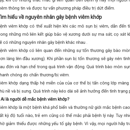
ậy, khi có những thắc mắc gì liên quan đến bệnh lý này mọi người 
hêm thông tin và được tư vấn phương pháp điều trị dứt điểm.
ìm hiểu về nguyên nhân gây bệnh viêm khớp
ệnh viêm khớp có thể xuất hiện khi các mô sụn bị viêm, dẫn đến t
rong những mô liên kết giúp bảo vệ xương dưới sự ma sát; cọ xát k
ẽ có những nguyên nhân gây bệnh khác nhau .
ệnh viêm khớp có liên quan đến những sự tổn thương gây bào mòn
rơn láng lên đầu xương). Khi phần sụn bị tổn thương sẽ gây nên tìn
au đớn và hạn chế trong quá trình vận động. Quá trình bào mòn sụn
hanh chóng do chấn thương/bị viêm.
iêm khớp dạng thấp hệ miễn của của cơ thể bị tấn công lớp màng c
hù nề và bị sưng. Quá trình này kéo dài sẽ ảnh hưởng đến tình trạng
 Ai là người dễ mắc bệnh viêm khớp?
iêm khớp là một bệnh khá phổ biến và thường nữ giới mắc bệnh cao 
ất kỳ độ tuổi nào, trẻ em cũng có thể mắc phải bệnh lý này. Tuy n
hờ giảm thiểu được những yếu tố gây bệnh. Vì vậy, mọi người hãy t