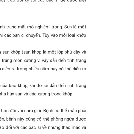
hãy trao đổi kỹ với các bác sĩ để được biết
ình trạng mất mô nghiêm trọng. Sụn là một
hi các bạn di chuyển. Tùy vào mỗi loại khớp
 sụn khớp (sụn khớp là một lớp phủ dày và
h trạng mòn xương vì vậy dẫn đến tình trạng
 diễn ra trong nhiều năm hay có thể diễn ra
ủa bao khớp, khi đó sẽ dẫn đến tình trạng
 phá hủy sụn và các xương trong khớp.
hơn đối với nam giới. Bệnh có thể mắc phải
hiên, bệnh này cũng có thể phòng ngừa được
rao đổi với các bác sĩ về những thắc mắc và