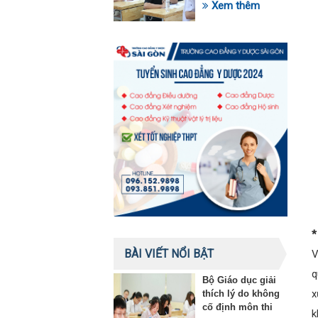
trong lĩnh vực giáo
Xem thêm
dục
*
BÀI VIẾT NỔI BẬT
V
q
Bộ Giáo dục giải
x
thích lý do không
cố định môn thi
k