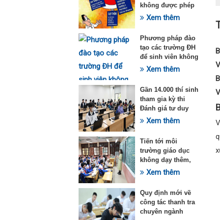
không được phép
dạy thêm theo
Xem thêm
Thông tư 29
Phương pháp đào
tạo các trường ĐH
B
để sinh viên không
V
quá tải với ngành
Xem thêm
Sư phạm Khoa học
B
tự nhiên
Gần 14.000 thí sinh
V
tham gia kỳ thi
B
Đánh giá tư duy
đợt 1 năm 2025
Xem thêm
V
q
Tiến tới môi
x
trường giáo dục
không dạy thêm,
học thêm
Xem thêm
Quy định mới về
công tác thanh tra
chuyên ngành