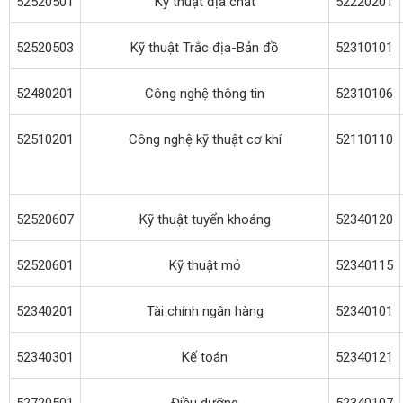
52520501
Kỹ thuật địa chất
52220201
52520503
Kỹ thuật Trắc địa-Bản đồ
52310101
52480201
Công nghệ thông tin
52310106
52510201
Công nghệ kỹ thuật cơ khí
52110110
52520607
Kỹ thuật tuyển khoáng
52340120
52520601
Kỹ thuật mỏ
52340115
52340201
Tài chính ngân hàng
52340101
52340301
Kế toán
52340121