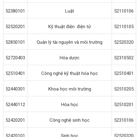
52380101
Luật
52110106
52520201
Kỹ thuật điện. điện tử
52110105
52850101
Quản lý tài nguyên và môi trường
52520320
52720403
Hóa dược
52310502
52510401
Công nghệ kỹ thuật hóa học
52510401
52440301
Khoa học môi trường
52510205
52440112
Hóa học
52510201
52420201
Công nghệ sinh học
52310106
52420101
Sinh học
52520320