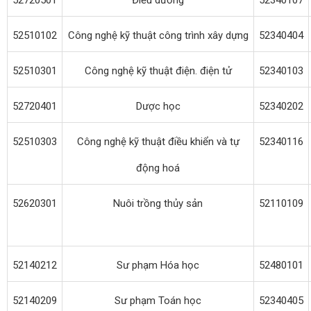
52720501
Điều dưỡng
52340107
52510102
Công nghệ kỹ thuật công trình xây dựng
52340404
52510301
Công nghệ kỹ thuật điện. điện tử
52340103
52720401
Dược học
52340202
52510303
Công nghệ kỹ thuật điều khiển và tự
52340116
động hoá
52620301
Nuôi trồng thủy sản
52110109
52140212
Sư phạm Hóa học
52480101
52140209
Sư phạm Toán học
52340405