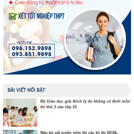
BÀI VIẾT NỔI BẬT
Bộ Giáo dục giải thích lý do không cố định môn
thi thứ 3 vào lớp 10
Nếu bỏ xét tuyển sớm thì các kỳ thi ĐGNL,