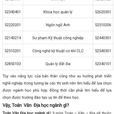
52340401
Khoa học quản lý
52620301
52220201
Ngôn ngữ Anh
52510206
52140214
Sư phạm Kỹ thuật công nghiệp
52440301
52510201
Công nghệ kỹ thuật cơ khí CLC
52540301
52850103
Quản lý đất đai
52340101
Tùy vào năng lực của bản thân cũng như xu hướng phát triển
nghề nghiệp trong tương lai các thí sinh nên tìm hiểu để lựa chọn
được ngành học phù hợp. Đồng thời cần phải tìm hiểu để lựa
chọn được trường đào tạo uy tín để theo học.
Vậy, Toán Văn Địa học ngành gì?
Toán Văn Địa học ngành gì
? 3 môn Toán – Văn – Địa sẽ thuộc