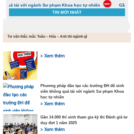
 với ngành Sư phạm Khoa học tự nhiên
Gần 14.000 thí si
TIN MỚI NHẤT
Trang chủ
Tin tức
Tư vấn thắc mắc Toán – Hóa – Anh thi ngành gì
C
t
h
g
Xem thêm
SỰ KIỆN HOT
v
đ
v
k
đ
Phương pháp đào tạo các trường ĐH để sinh
p
viên không quá tải với ngành Sư phạm Khoa
d
học tự nhiên
t
Xem thêm
t
T
t
Gần 14.000 thí sinh tham gia kỳ thi Đánh giá tư
2
duy đợt 1 năm 2025
Xem thêm