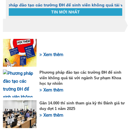
đào tạo các trường ĐH để sinh viên không quá tải với ngành S
TIN MỚI NHẤT
Trang chủ
Tin tức
Cách dùng thuốc clorpheniramin?
C
t
SỰ KIỆN HOT
h
g
Xem thêm
v
đ
v
Phương pháp đào tạo các trường ĐH để sinh
k
viên không quá tải với ngành Sư phạm Khoa
đ
học tự nhiên
p
Xem thêm
d
t
t
Gần 14.000 thí sinh tham gia kỳ thi Đánh giá tư
T
duy đợt 1 năm 2025
t
Xem thêm
2