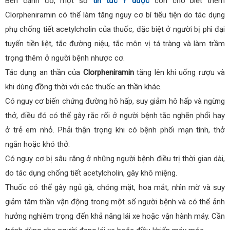
Bên cạnh đó, một số
tin tức Y dược
còn cho biết thêm
Clorpheniramin có thể làm tăng nguy cơ bí tiểu tiện do tác dụng
phụ chống tiết acetylcholin của thuốc, đặc biệt ở người bị phì đại
tuyến tiền liệt, tắc đường niệu, tắc môn vị tá tràng và làm trầm
trọng thêm ở người bệnh nhược cơ.
Tác dụng an thần của
Clorpheniramin
tăng lên khi uống rượu và
khi dùng đồng thời với các thuốc an thần khác.
Có nguy cơ biến chứng đường hô hấp, suy giảm hô hấp và ngừng
thở, điều đó có thể gây rắc rối ở người bệnh tắc nghẽn phổi hay
ở trẻ em nhỏ. Phải thận trọng khi có bệnh phổi mạn tính, thở
ngắn hoặc khó thở.
Có nguy cơ bị sâu răng ở những người bệnh điều trị thời gian dài,
do tác dụng chống tiết acetylcholin, gây khô miệng.
Thuốc có thể gây ngủ gà, chóng mặt, hoa mắt, nhìn mờ và suy
giảm tâm thần vận động trong một số người bệnh và có thể ảnh
hưởng nghiêm trọng đến khả năng lái xe hoặc vận hành máy. Cần