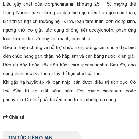
Liều gây chết của clorpheniramin khoảng 25 – 50 mg/kg thể
trọng. Những triệu chứng và dấu hiệu quá liều bao gồm an thần,
kích thích nghịch thường hệ TKTW, loạn tâm thần, cơn động kinh,
ngừng thở, co giật, tác dụng chống tiết acetylcholin, phản ứng
loạn trương lực và truỵ tim mạch, loạn nhịp.
Điều trị triệu chứng và hỗ trợ chức năng sống, cần chú ý đặc biệt
đến chức năng gan, thận, hô hấp, tim và cân bằng nước, điện giải.
Rửa dạ dày hoặc gây nôn bằng siro ipecacuanha. Sau đó, cho
dùng than hoạt và thuốc tẩy để hạn chế hấp thu.
Khi gặp hạ huyết áp và loạn nhịp, cần được điều trị tích cực. Có
thể điều trị co giật bằng tiêm tĩnh mạch diazepam hoặc
phenytoin. Có thể phải truyền máu trong những ca nặng.
Chia sẻ
TIN TỨC LIÊN QUAN