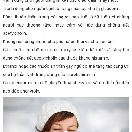
tránh dùng cho người đang lái xe hoặc điều khiển máy móc.
Tránh dùng cho người bệnh bị tăng nhãn áp như bị glaucom.
Dùng thuốc thận trọng với người cao tuổi (>60 tuổi) vì những
người này thường tăng nhạy cảm với tác dụng chống tiết
acetylcholin.
Không nên dùng thuốc cho phụ nữ có thai và cho con bú.
Các thuốc ức chế monoamin oxydase làm kéo dài và tăng tác
dụng chống tiết acetylcholin của thuốc kháng histamin.
Ethanol hoặc các thuốc an thần gây ngủ có thể tăng tác dụng ức
chế hệ thần kinh trung ương của clorpheniramin.
Clorpheniramin ức chế chuyển hoá phenytoin và có thể dẫn đến
ngộ độc phenytoin.