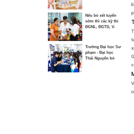
thứ 3 vào lớp 10
b
p
Nếu bỏ xét tuyển
sớm thì các kỳ thi
T
ĐGNL, ĐGTD, V-
T
SAT bị ảnh hưởng
như thế nào?
t
Trường Đại học Sư
x
phạm - Đại học
G
Thái Nguyên bỏ
phương thức xét
c
học bạ từ năm
M
2025
V
n