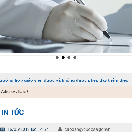
iáo viên được và không được phép dạy thêm theo Thông tư 29
 Adrenoxyl là gì?
TIN TỨC
16/05/2018 lúc 14:57
caodangyduocsaigonvn