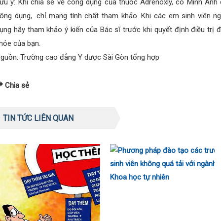
ưu ý: Khi chia sẻ về công dụng của thuốc Adrenoxly, cô Minh Anh 
ông dụng,…chỉ mang tính chất tham khảo. Khi các em sinh viên n
ụng hãy tham khảo ý kiến của Bác sĩ trước khi quyết định điều trị 
hỏe của bạn.
guồn: Trường cao đẳng Y dược Sài Gòn tổng hợp
Chia sẻ
TIN TỨC LIÊN QUAN