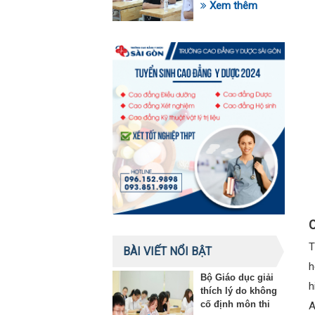
trong lĩnh vực giáo
Xem thêm
dục
C
T
BÀI VIẾT NỔI BẬT
h
Bộ Giáo dục giải
h
thích lý do không
cố định môn thi
A