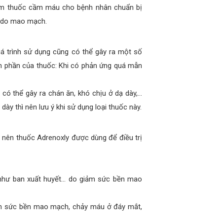
àm thuốc cầm máu cho bệnh nhân chuẩn bị
t do mao mạch.
 trình sử dụng cũng có thể gây ra một số
nh phần của thuốc: Khi có phản ứng quá mẫn
 có thể gây ra chán ăn, khó chịu ở dạ dày,…
y thì nên lưu ý khi sử dụng loại thuốc này.
 nên thuốc Adrenoxly được dùng để điều trị
như ban xuất huyết… do giảm sức bền mao
ảm sức bền mao mạch, chảy máu ở đáy mắt,