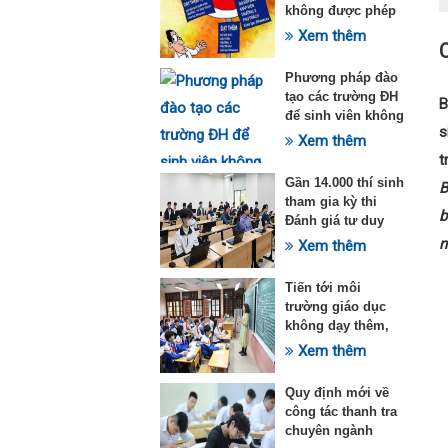
không được phép
dạy thêm theo
Xem thêm
Thông tư 29
Phương pháp đào
tạo các trường ĐH
B
để sinh viên không
s
quá tải với ngành
Xem thêm
Sư phạm Khoa học
t
tự nhiên
Gần 14.000 thí sinh
B
tham gia kỳ thi
b
Đánh giá tư duy
đợt 1 năm 2025
n
Xem thêm
Tiến tới môi
trường giáo dục
không dạy thêm,
học thêm
Xem thêm
Quy định mới về
công tác thanh tra
chuyên ngành