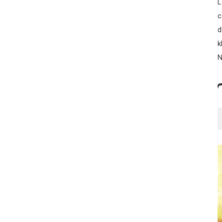
L
c
d
k
N