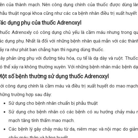
ền của thành mạch. Nên công dụng chính của thuốc được dùng l
hẫu thuật ngoại khoa cũng như các ca bệnh nhân điều trị xuất huyế
ác dụng phụ của thuốc Adrenoxyl
huốc Adrenoxly có công dụng chủ yếu là cầm máu nhưng trong quá
ác dụng phụ. Nhất là đối với những bệnh nhân quá mẫn với các thà
ảy ra như phát ban chẳng hạn thì ngưng dùng thuốc.
ây phản ứng phụ với đường tiêu hóa, cụ tể là dạ dày và ruột. Thuốc
ó thể xảy ra không thường xuyên. Với những bệnh nhân mắc bệnh dạ dà
ột số bệnh thường sử dụng thuốc Adrenoxyl
ới công dụng chính là cầm máu và điều trị xuất huyết do mao mạch
hững trường hợp sau đây:
Sử dụng cho bệnh nhân chuẩn bị phẫu thuật
Sử dụng cho bệnh nhân có các bệnh có xu hướng chảy máu 
mạch tăng tính thấm mao mạch.
Các bệnh lý gây chảy máu từ da, niêm mạc và nội mạc do gi
chảy máu thận và băng huyết.