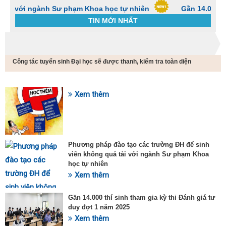
 ngành Sư phạm Khoa học tự nhiên
Gần 14.000 thí sinh t
TIN MỚI NHẤT
Trang chủ
Tin tức
Công tác tuyển sinh Đại học sẽ được thanh, kiểm tra toàn diện
C
t
h
g
Xem thêm
SỰ KIỆN HOT
v
đ
v
k
đ
Phương pháp đào tạo các trường ĐH để sinh
p
viên không quá tải với ngành Sư phạm Khoa
d
học tự nhiên
t
Xem thêm
t
T
t
Gần 14.000 thí sinh tham gia kỳ thi Đánh giá tư
2
duy đợt 1 năm 2025
Xem thêm