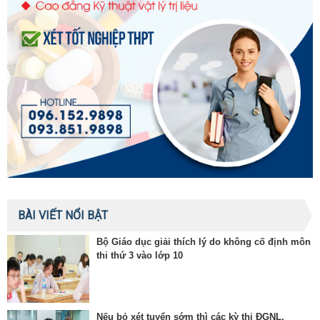
BÀI VIẾT NỔI BẬT
Bộ Giáo dục giải thích lý do không cố định môn
thi thứ 3 vào lớp 10
Nếu bỏ xét tuyển sớm thì các kỳ thi ĐGNL,