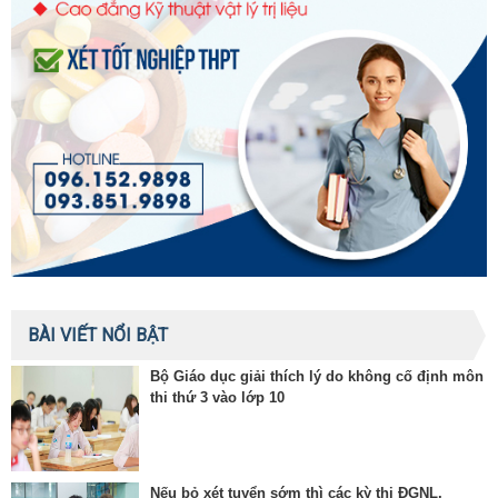
BÀI VIẾT NỔI BẬT
Bộ Giáo dục giải thích lý do không cố định môn
thi thứ 3 vào lớp 10
Nếu bỏ xét tuyển sớm thì các kỳ thi ĐGNL,