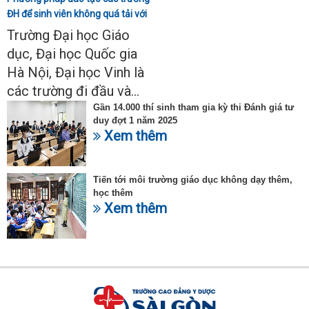
ĐH để sinh viên không quá tải với
ngành Sư phạm Khoa học tự
Trường Đại học Giáo
nhiên
dục, Đại học Quốc gia
Hà Nội, Đại học Vinh là
các trường đi đầu và...
Gần 14.000 thí sinh tham gia kỳ thi Đánh giá tư
duy đợt 1 năm 2025
Xem thêm
Tiến tới môi trường giáo dục không dạy thêm,
học thêm
Xem thêm