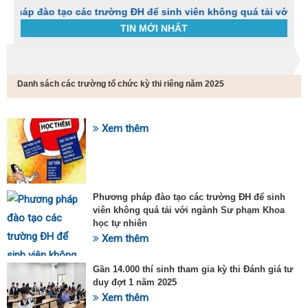
 tạo các trường ĐH để sinh viên không quá tải với ngành Sư p
TIN MỚI NHẤT
Trang chủ
Tin tức
Danh sách các trường tổ chức kỳ thi riêng năm 2025
C
t
h
g
Xem thêm
SỰ KIỆN HOT
v
đ
v
k
đ
Phương pháp đào tạo các trường ĐH để sinh
p
viên không quá tải với ngành Sư phạm Khoa
d
học tự nhiên
t
Xem thêm
t
T
t
Gần 14.000 thí sinh tham gia kỳ thi Đánh giá tư
2
duy đợt 1 năm 2025
Xem thêm