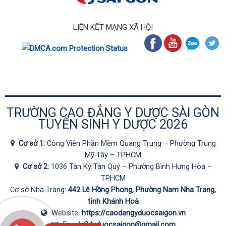
LIÊN KẾT MẠNG XÃ HỘI
TRƯỜNG CAO ĐẲNG Y DƯỢC SÀI GÒN
TUYỂN SINH Y DƯỢC 2026
Cơ sở 1:
Công Viên Phần Mềm Quang Trung – Phường Trung
Mỹ Tây – TPHCM
Cơ sở 2:
1036 Tân Kỳ Tân Quý – Phường Bình Hưng Hòa –
TPHCM
Cơ sở Nha Trang:
442 Lê Hồng Phong, Phường Nam Nha Trang,
tỉnh Khánh Hoà
Website:
https://caodangyduocsaigon.vn
Email:
Cdyduocsaigon@gmail.com