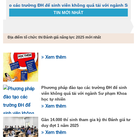
ng ĐH để sinh viên không quá tải với ngành Sư phạm Khoa học 
TIN MỚI NHẤT
Trang chủ
Tin tức
Địa điểm tổ chức thi Đánh giá năng lực 2025 mới nhất
C
t
h
g
Xem thêm
SỰ KIỆN HOT
v
đ
v
k
đ
Phương pháp đào tạo các trường ĐH để sinh
p
viên không quá tải với ngành Sư phạm Khoa
d
học tự nhiên
t
Xem thêm
t
T
t
Gần 14.000 thí sinh tham gia kỳ thi Đánh giá tư
2
duy đợt 1 năm 2025
Xem thêm