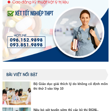
BÀI VIẾT NỔI BẬT
Bộ Giáo dục giải thích lý do không cố định môn
thi thứ 3 vào lớp 10
Nếu bỏ xét tuyển sớm thì các kỳ thi ĐGNL,