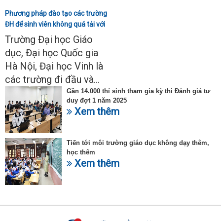
Phương pháp đào tạo các trường
ĐH để sinh viên không quá tải với
ngành Sư phạm Khoa học tự
Trường Đại học Giáo
nhiên
dục, Đại học Quốc gia
Hà Nội, Đại học Vinh là
các trường đi đầu và...
Gần 14.000 thí sinh tham gia kỳ thi Đánh giá tư
duy đợt 1 năm 2025
Xem thêm
Tiến tới môi trường giáo dục không dạy thêm,
học thêm
Xem thêm