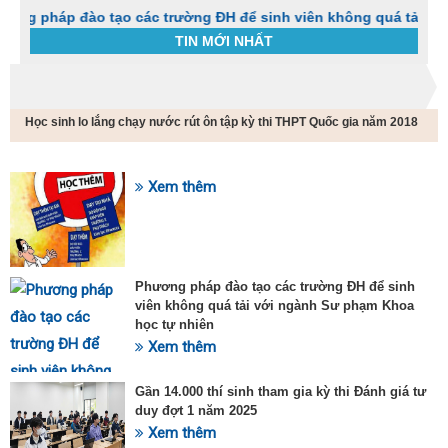
p đào tạo các trường ĐH để sinh viên không quá tải với ngành
TIN MỚI NHẤT
Trang chủ
Tin tức
Học sinh lo lắng chạy nước rút ôn tập kỳ thi THPT Quốc gia năm 2018
C
t
h
g
Xem thêm
SỰ KIỆN HOT
v
đ
v
k
đ
Phương pháp đào tạo các trường ĐH để sinh
p
viên không quá tải với ngành Sư phạm Khoa
d
học tự nhiên
t
Xem thêm
t
T
t
Gần 14.000 thí sinh tham gia kỳ thi Đánh giá tư
2
duy đợt 1 năm 2025
Xem thêm