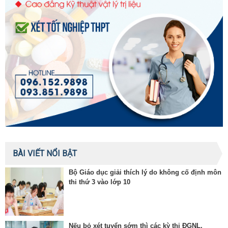
BÀI VIẾT NỔI BẬT
Bộ Giáo dục giải thích lý do không cố định môn
thi thứ 3 vào lớp 10
Nếu bỏ xét tuyển sớm thì các kỳ thi ĐGNL,