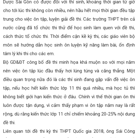
Dược Sài Gòn có được đối với thí sinh, khoảng thời gian từ giờ
cho tới lúc thi không còn nhiều, nên hầu hết mọi thời gian đều tập
trung cho việc ôn tập, luyện giải đề thi. Các trường THPT trên cả
nước cũng đã tổ chức thi thử để học sinh làm quen với đề thi,
cách thức tổ chức thi. Thời điểm cận kề kỳ thi, các giáo viên bộ
môn sẽ hướng dẫn học sinh ôn luyện kỹ năng làm bài, ổn định
tâm lý khi thi cho các em.
Bộ GD&ĐT công bố đề thi minh họa khá muộn so với mọi năm
nên việc ôn tập lúc đầu thấy hơi lúng túng và căng thẳng. Một
điều quan trọng nữa đó là các thí sinh đang gặp vấn đề việc ôn
tập, nếu học hết kiến thức lớp 11 thì quá nhiều, mà học tủ thì
không biết giới hạn kiến thức ở đâu. Chính vì thế thời gian ôn thi
luôn được tận dụng, vì cảm thấy phạm vi ôn tập năm nay là rất
rộng, dù rằng kiến thức lớp 11 chỉ chiếm khoảng 20-25% nội dung
đề thi.
Liên quan tới đề thi kỳ thi THPT Quốc gia 2018, ông Sái Công