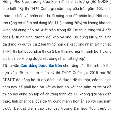
Hồng, Phó Cục trưởng Cục Kiểm định chất lượng (Bộ GD&ĐT)
cho biết: “Kỳ thi THPT Quốc gia năm nay cấu trúc gồm 60% kiến
thức cơ bản và phần còn lại là nâng cao để phân loại. Nội dung
mở rộng có thêm nội dung lớp 11 (khoảng 20%) và không khoanh
vùng nội dung nào sẽ xuất hiện trong đề. Đề thi hướng tới 4 cấp
độ: Dễ, trung bình, tương đối khó và khó. Bộ cũng lưu ý, thí sinh
đã đăng ký dự thi cả 2 bài thi tổ hợp để xét công nhận tốt nghiệp
THPT thì bắt buộc phải thi cả 2 bài thi này; nếu thí sinh bỏ 1 trong
2 bài thi sẽ không được xét công nhận tốt nghiệp”.
Tổ tư vấn
Cao đẳng Dược Sài Gòn
cho rằng các thí sinh có thể
dựa vào đề thi tham khảo kỳ thi THPT Quốc gia 2018 mà Bộ
GD&ĐT đã công bố từ đó đánh giá được đề thi thật, các thí sinh
năm nay sẽ phải học ôn vất vả hơn so với các năm trước vì đề
thi có nội dung ôn tập cả chương trình lớp 11, không giới hạn kiến
thức, tính phân loại của đề thi cũng mạnh hơn ẳn so với các năm
trước. Để đạt điểm cao vào các trường Đại học “tốp trên”, thí