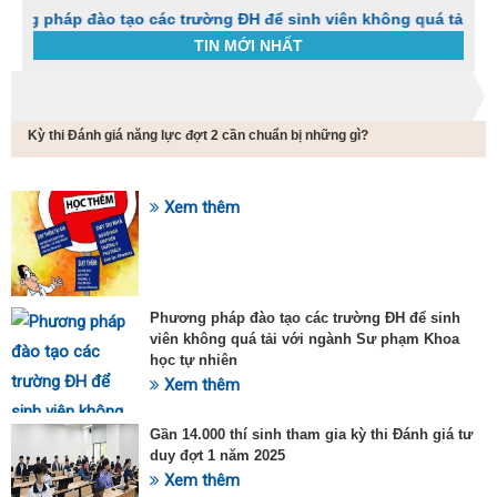
p đào tạo các trường ĐH để sinh viên không quá tải với ngành
TIN MỚI NHẤT
Trang chủ
Tin tức
Kỳ thi Đánh giá năng lực đợt 2 cần chuẩn bị những gì?
C
t
h
g
Xem thêm
SỰ KIỆN HOT
v
đ
v
k
đ
Phương pháp đào tạo các trường ĐH để sinh
p
viên không quá tải với ngành Sư phạm Khoa
d
học tự nhiên
t
Xem thêm
t
T
t
Gần 14.000 thí sinh tham gia kỳ thi Đánh giá tư
2
duy đợt 1 năm 2025
Xem thêm