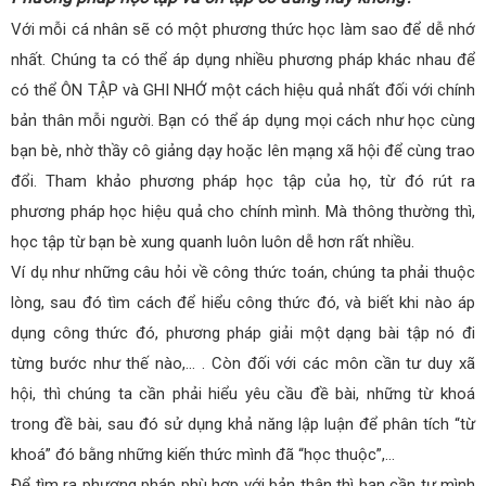
Với mỗi cá nhân sẽ có một phương thức học làm sao để dễ nhớ
nhất. Chúng ta có thể áp dụng nhiều phương pháp khác nhau để
có thể ÔN TẬP và GHI NHỚ một cách hiệu quả nhất đối với chính
bản thân mỗi người. Bạn có thể áp dụng mọi cách như học cùng
bạn bè, nhờ thầy cô giảng dạy hoặc lên mạng xã hội để cùng trao
đổi. Tham khảo phương pháp học tập của họ, từ đó rút ra
phương pháp học hiệu quả cho chính mình. Mà thông thường thì,
học tập từ bạn bè xung quanh luôn luôn dễ hơn rất nhiều.
Ví dụ như những câu hỏi về công thức toán, chúng ta phải thuộc
lòng, sau đó tìm cách để hiểu công thức đó, và biết khi nào áp
dụng công thức đó, phương pháp giải một dạng bài tập nó đi
từng bước như thế nào,… . Còn đối với các môn cần tư duy xã
hội, thì chúng ta cần phải hiểu yêu cầu đề bài, những từ khoá
trong đề bài, sau đó sử dụng khả năng lập luận để phân tích “từ
khoá” đó bằng những kiến thức mình đã “học thuộc”,…
Để tìm ra phương pháp phù hợp với bản thân thì bạn cần tự mình