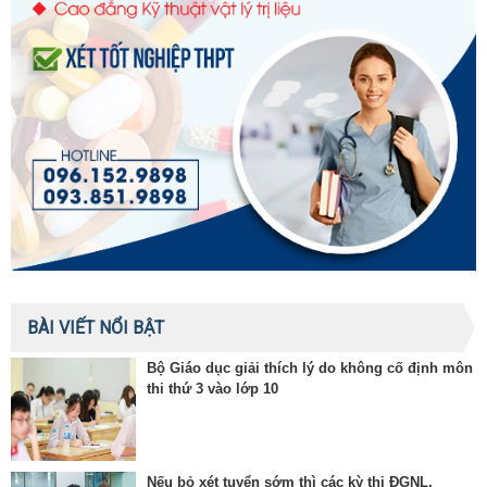
BÀI VIẾT NỔI BẬT
Bộ Giáo dục giải thích lý do không cố định môn
thi thứ 3 vào lớp 10
Nếu bỏ xét tuyển sớm thì các kỳ thi ĐGNL,