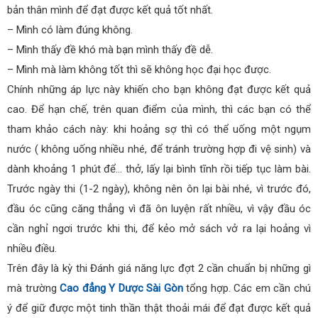
bản thân mình để đạt được kết quả tốt nhất.
– Mình có làm đúng không.
– Mình thấy đề khó mà bạn mình thấy đề dễ.
– Mình mà làm không tốt thì sẽ không học đại học được.
Chính những áp lực này khiến cho bạn không đạt được kết quả
cao. Để hạn chế, trên quan điểm của mình, thì các bạn có thể
tham khảo cách này: khi hoảng sợ thì có thể uống một ngụm
nước ( không uống nhiều nhé, để tránh trường hợp đi vệ sinh) và
dành khoảng 1 phút để… thở, lấy lại bình tĩnh rồi tiếp tục làm bài.
Trước ngày thi (1-2 ngày), không nên ôn lại bài nhé, vì trước đó,
đầu óc cũng căng thẳng vì đã ôn luyện rất nhiều, vì vậy đầu óc
cần nghỉ ngơi trước khi thi, để kẻo mở sách vở ra lại hoảng vì
nhiều điều.
Trên đây là kỳ thi Đánh giá năng lực đợt 2 cần chuẩn bị những gì
mà trường
Cao đẳng Y Dược Sài Gòn
tổng hợp. Các em cần chú
ý để giữ được một tinh thần thật thoải mái để đạt được kết quả