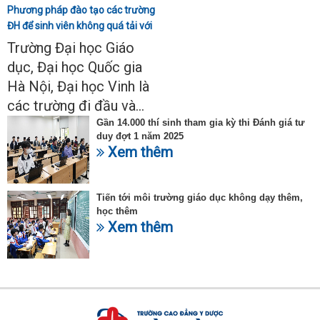
Phương pháp đào tạo các trường
ĐH để sinh viên không quá tải với
ngành Sư phạm Khoa học tự
Trường Đại học Giáo
nhiên
dục, Đại học Quốc gia
Hà Nội, Đại học Vinh là
các trường đi đầu và...
Gần 14.000 thí sinh tham gia kỳ thi Đánh giá tư
duy đợt 1 năm 2025
Xem thêm
Tiến tới môi trường giáo dục không dạy thêm,
học thêm
Xem thêm