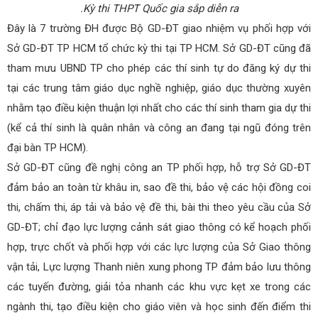
.Kỳ thi THPT Quốc gia sắp diễn ra
Đây là 7 trường ĐH được Bộ GD-ĐT giao nhiệm vụ phối hợp với
Sở GD-ĐT TP HCM tổ chức kỳ thi tại TP HCM. Sở GD-ĐT cũng đã
tham mưu UBND TP cho phép các thí sinh tự do đăng ký dự thi
tại các trung tâm giáo dục nghề nghiệp, giáo dục thường xuyên
nhằm tạo điều kiện thuận lợi nhất cho các thí sinh tham gia dự thi
(kể cả thí sinh là quân nhân và công an đang tại ngũ đóng trên
đại bàn TP HCM).
Sở GD-ĐT cũng đề nghị công an TP phối hợp, hỗ trợ Sở GD-ĐT
đảm bảo an toàn từ khâu in, sao đề thi, bảo vệ các hội đồng coi
thi, chấm thi, áp tải và bảo vệ đề thi, bài thi theo yêu cầu của Sở
GD-ĐT; chỉ đạo lực lượng cảnh sát giao thông có kể hoạch phối
hợp, trực chốt và phối hợp với các lực lượng của Sở Giao thông
vận tải, Lực lượng Thanh niên xung phong TP đảm bảo lưu thông
các tuyến đường, giải tỏa nhanh các khu vực kẹt xe trong các
ngành thi, tạo điều kiện cho giáo viên và học sinh đến điểm thi