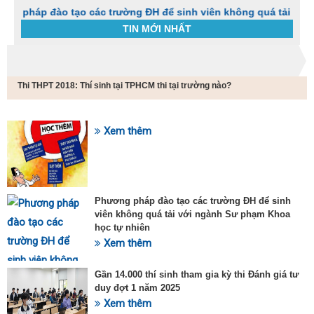
 đào tạo các trường ĐH để sinh viên không quá tải với ngành 
TIN MỚI NHẤT
Trang chủ
Tin tức
Thi THPT 2018: Thí sinh tại TPHCM thi tại trường nào?
C
t
h
g
Xem thêm
SỰ KIỆN HOT
v
đ
v
k
đ
Phương pháp đào tạo các trường ĐH để sinh
p
viên không quá tải với ngành Sư phạm Khoa
d
học tự nhiên
t
Xem thêm
t
T
t
Gần 14.000 thí sinh tham gia kỳ thi Đánh giá tư
2
duy đợt 1 năm 2025
Xem thêm