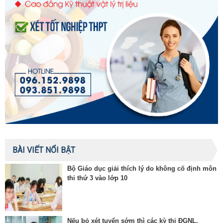
BÀI VIẾT NỔI BẬT
Bộ Giáo dục giải thích lý do không cố định môn
thi thứ 3 vào lớp 10
Nếu bỏ xét tuyển sớm thì các kỳ thi ĐGNL,