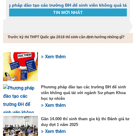
p đào tạo các trường ĐH để sinh viên không quá tải với ngành
TIN MỚI NHẤT
Trang chủ
Tin tức
Trước kỳ thi THPT Quốc gia 2018 thí sinh cần định hướng những gì?
C
t
h
g
Xem thêm
SỰ KIỆN HOT
v
đ
v
k
đ
Phương pháp đào tạo các trường ĐH để sinh
p
viên không quá tải với ngành Sư phạm Khoa
d
học tự nhiên
t
Xem thêm
t
T
t
Gần 14.000 thí sinh tham gia kỳ thi Đánh giá tư
2
duy đợt 1 năm 2025
Xem thêm