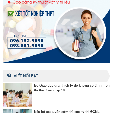
BÀI VIẾT NỔI BẬT
Bộ Giáo dục giải thích lý do không cố định môn
thi thứ 3 vào lớp 10
Nếu bỏ xét tuyển sớm thì các kỳ thi ĐGNL,