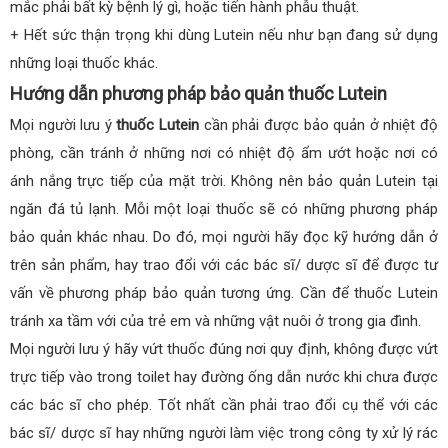
mắc phải bất kỳ bệnh lý gì, hoặc tiến hành phẫu thuật.
+ Hết sức thận trọng khi dùng Lutein nếu như bạn đang sử dụng
những loại thuốc khác.
Hướng dẫn phương pháp bảo quản thuốc Lutein
Mọi người lưu ý
thuốc Lutein
cần phải được bảo quản ở nhiệt độ
phòng, cần tránh ở những nơi có nhiệt độ ẩm ướt hoặc nơi có
ánh nắng trực tiếp của mặt trời. Không nên bảo quản Lutein tại
ngăn đá tủ lạnh. Mỗi một loại thuốc sẽ có những phương pháp
bảo quản khác nhau. Do đó, mọi người hãy đọc kỹ hướng dẫn ở
trên sản phẩm, hay trao đổi với các bác sĩ/ dược sĩ để được tư
vấn về phương pháp bảo quản tương ứng. Cần để thuốc Lutein
tránh xa tầm với của trẻ em và những vật nuôi ở trong gia đình.
Mọi người lưu ý hãy vứt thuốc đúng nơi quy định, không được vứt
trực tiếp vào trong toilet hay đường ống dẫn nước khi chưa được
các bác sĩ cho phép. Tốt nhất cần phải trao đổi cụ thể với các
bác sĩ/ dược sĩ hay những người làm việc trong công ty xử lý rác