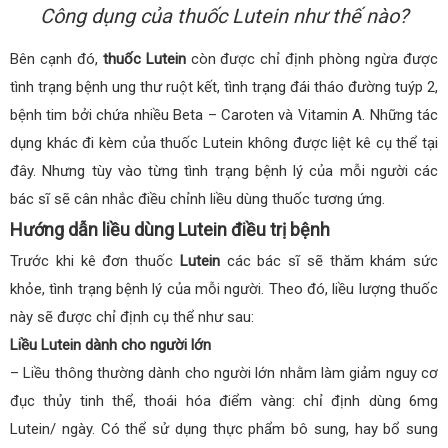
Công dụng của thuốc Lutein như thế nào?
Bên cạnh đó,
thuốc Lutein
còn được chỉ định phòng ngừa được
tình trạng bệnh ung thư ruột kết, tình trạng đái tháo đường tuýp 2,
bệnh tim bởi chứa nhiều Beta – Caroten và Vitamin A.
Những tác
dụng khác đi kèm của thuốc Lutein không được liệt kê cụ thể tại
đây. Nhưng tùy vào từng tình trạng bệnh lý của mỗi người các
bác sĩ sẽ cân nhắc điều chỉnh liều dùng thuốc tương ứng.
Hướng dẫn liều dùng Lutein điều trị bệnh
Trước khi kê đơn thuốc
Lutein
các bác sĩ sẽ thăm khám sức
khỏe, tình trạng bệnh lý của mỗi người. Theo đó, liều lượng thuốc
này sẽ được chỉ định cụ thể như sau:
Liều Lutein dành cho người lớn
– Liều thông thường dành cho người lớn nhằm làm giảm nguy cơ
đục thủy tinh thể, thoái hóa điểm vàng: chỉ định dùng 6mg
Lutein/ ngày. Có thể sử dụng thực phẩm bô sung, hay bổ sung