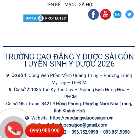
LIÊN KẾT MẠNG XÃ HỘI
TRƯỜNG CAO ĐẲNG Y DƯỢC SÀI GÒN
TUYỂN SINH Y DƯỢC 2026
Cơ sở 1:
Công Viên Phần Mềm Quang Trung – Phường Trung
Mỹ Tây – TPHCM
Cơ sở 2:
1036 Tân Kỳ Tân Quý – Phường Bình Hưng Hòa –
TPHCM
Cơ sở Nha Trang:
442 Lê Hồng Phong, Phường Nam Nha Trang,
tỉnh Khánh Hoà
Website:
https://caodangyduocsaigon.vn
Email:
Cdyduocsaigon@gmail.com
0969.955.990
Điện thoại:
0287.1060.222 –
096.152.9898
–
093.851.9898