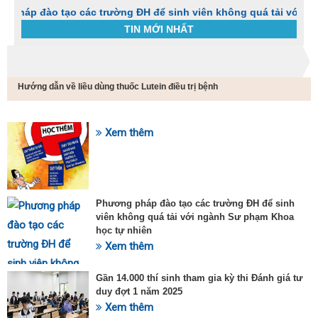
 tạo các trường ĐH để sinh viên không quá tải với ngành Sư p
TIN MỚI NHẤT
Trang chủ
Tin tức
Hướng dẫn về liều dùng thuốc Lutein điều trị bệnh
C
t
h
g
Xem thêm
SỰ KIỆN HOT
v
đ
v
k
đ
Phương pháp đào tạo các trường ĐH để sinh
p
viên không quá tải với ngành Sư phạm Khoa
d
học tự nhiên
t
Xem thêm
t
T
t
Gần 14.000 thí sinh tham gia kỳ thi Đánh giá tư
2
duy đợt 1 năm 2025
Xem thêm