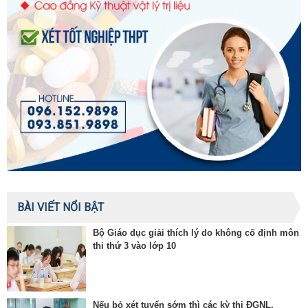
BÀI VIẾT NỔI BẬT
Bộ Giáo dục giải thích lý do không cố định môn
thi thứ 3 vào lớp 10
Nếu bỏ xét tuyển sớm thì các kỳ thi ĐGNL,