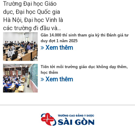
ngành Sư phạm Khoa học tự
Trường Đại học Giáo
nhiên
dục, Đại học Quốc gia
Hà Nội, Đại học Vinh là
các trường đi đầu và...
Gần 14.000 thí sinh tham gia kỳ thi Đánh giá tư
duy đợt 1 năm 2025
Xem thêm
Tiến tới môi trường giáo dục không dạy thêm,
học thêm
Xem thêm