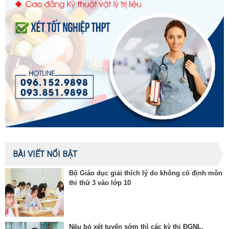
BÀI VIẾT NỔI BẬT
Bộ Giáo dục giải thích lý do không cố định môn
thi thứ 3 vào lớp 10
Nếu bỏ xét tuyển sớm thì các kỳ thi ĐGNL,