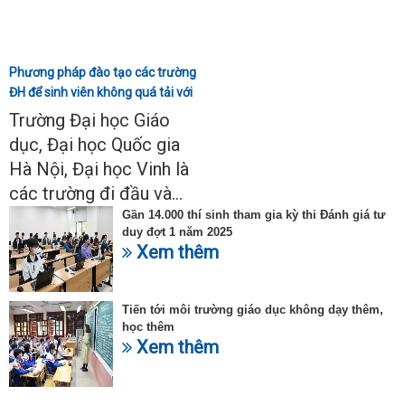
Phương pháp đào tạo các trường
ĐH để sinh viên không quá tải với
ngành Sư phạm Khoa học tự
Trường Đại học Giáo
nhiên
dục, Đại học Quốc gia
Hà Nội, Đại học Vinh là
các trường đi đầu và...
Gần 14.000 thí sinh tham gia kỳ thi Đánh giá tư
duy đợt 1 năm 2025
Xem thêm
Tiến tới môi trường giáo dục không dạy thêm,
học thêm
Xem thêm