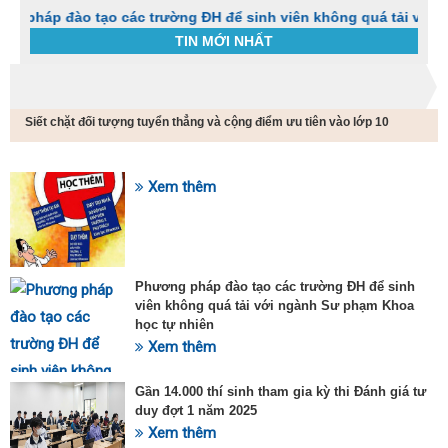
ào tạo các trường ĐH để sinh viên không quá tải với ngành Sư
TIN MỚI NHẤT
Trang chủ
Tin tức
Siết chặt đối tượng tuyển thẳng và cộng điểm ưu tiên vào lớp 10
C
t
h
g
Xem thêm
SỰ KIỆN HOT
v
đ
v
k
đ
Phương pháp đào tạo các trường ĐH để sinh
p
viên không quá tải với ngành Sư phạm Khoa
d
học tự nhiên
t
Xem thêm
t
T
t
Gần 14.000 thí sinh tham gia kỳ thi Đánh giá tư
2
duy đợt 1 năm 2025
Xem thêm