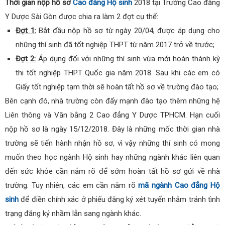
Thời gian nộp hồ sơ
Cao đẳng Hộ sinh
2018 tại Trường Cao đẳng
Y Dược Sài Gòn được chia ra làm 2 đợt cụ thể:
Đợt 1:
Bắt đầu nộp hồ sơ từ ngày 20/04, được áp dụng cho
những thí sinh đã tốt nghiệp THPT từ năm 2017 trở về trước;
Đợt 2:
Áp dụng đối với những thí sinh vừa mới hoàn thành kỳ
thi tốt nghiệp THPT Quốc gia năm 2018. Sau khi các em có
Giấy tốt nghiệp tạm thời sẽ hoàn tất hồ sơ về trường đào tạo;
Bên cạnh đó, nhà trường còn đẩy mạnh đào tạo thêm những hệ
Liên thông và Văn bằng 2 Cao đẳng Y Dược TPHCM. Hạn cuối
nộp hồ sơ là ngày 15/12/2018. Đây là những mốc thời gian nhà
trường sẽ tiến hành nhận hồ sơ, vì vậy những thí sinh có mong
muốn theo học ngành Hộ sinh hay những ngành khác liên quan
đến sức khỏe cần nắm rõ để sớm hoàn tất hồ sơ gửi về nhà
trường. Tuy nhiên, các em cần nắm rõ
mã ngành Cao đẳng Hộ
sinh
để điền chính xác ở phiếu đăng ký xét tuyển nhằm tránh tình
trạng đăng ký nhầm lẫn sang ngành khác.