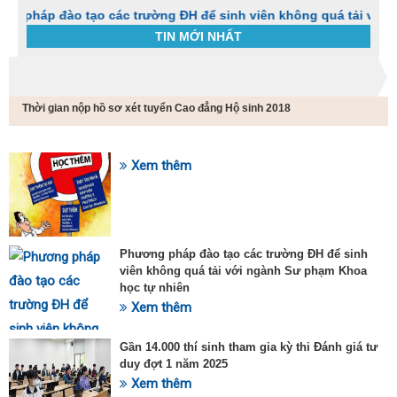
đào tạo các trường ĐH để sinh viên không quá tải với ngành S
TIN MỚI NHẤT
Trang chủ
Cao đẳng hộ sinh
Thời gian nộp hồ sơ xét tuyển Cao đẳng Hộ sinh 2018
C
t
h
g
Xem thêm
SỰ KIỆN HOT
v
đ
v
k
đ
Phương pháp đào tạo các trường ĐH để sinh
p
viên không quá tải với ngành Sư phạm Khoa
d
học tự nhiên
t
Xem thêm
t
T
t
Gần 14.000 thí sinh tham gia kỳ thi Đánh giá tư
2
duy đợt 1 năm 2025
Xem thêm