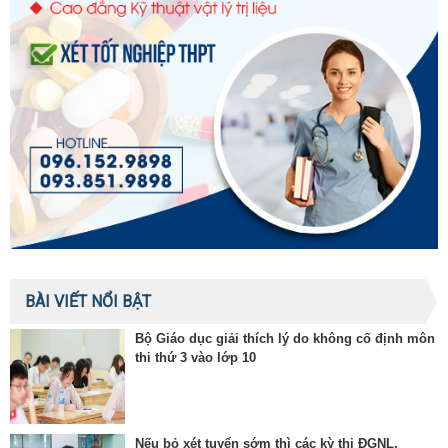
BÀI VIẾT NỔI BẬT
Bộ Giáo dục giải thích lý do không cố định môn
thi thứ 3 vào lớp 10
Nếu bỏ xét tuyển sớm thì các kỳ thi ĐGNL,