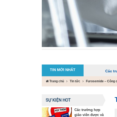
TIN MỚI NHẤT
Các trường hợp g
Trang chủ
Tin tức
Furosemide – Công d
SỰ KIỆN HOT
Các trường hợp
giáo viên được và