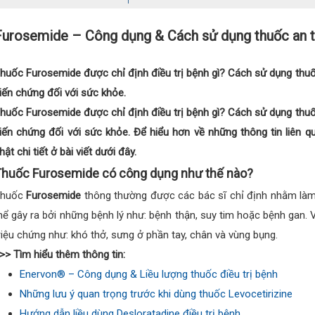
Furosemide – Công dụng & Cách sử dụng thuốc an 
huốc Furosemide được chỉ định điều trị bệnh gì? Cách sử dụng thuố
iến chứng đối với sức khỏe.
huốc Furosemide được chỉ định điều trị bệnh gì? Cách sử dụng thuố
iến chứng đối với sức khỏe. Để hiểu hơn về những thông tin liên q
hật chi tiết ở bài viết dưới đây.
huốc Furosemide có công dụng như thế nào?
Thuốc
Furosemide
thông thường được các bác sĩ chỉ định nhằm làm
hể gây ra bởi những bệnh lý như: bệnh thận, suy tim hoặc bệnh gan.
riệu chứng như: khó thở, sưng ở phần tay, chân và vùng bụng.
>> Tìm hiểu thêm thông tin:
Enervon® – Công dụng & Liều lượng thuốc điều trị bệnh
Những lưu ý quan trọng trước khi dùng thuốc Levocetirizine
Hướng dẫn liều dùng Desloratadine điều trị bệnh