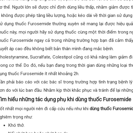
ơ thể. Người lớn sẽ được chỉ định dùng liều thấp, nhằm giảm được 
, không được phép tăng liều lượng, hoặc kéo dài về thời gian sử dụn
ử dụng thuốc Furosemide thường xuyên sẽ mang lại được hiệu quả
huốc này, mọi người hãy sử dụng thuốc cùng một thời điểm trong ng
huốc Furosemide ngay cả trong những trường hợp bạn đã cảm thấ
uyết áp cao đều không biết bản thân mình đang mắc bệnh.
holestyramine, Sucralfate, Colestipol cũng có khả năng làm giảm đi
rong cơ thể. Do đó, nếu bạn đang trong thời gian dùng những loại th
ụng thuốc Furosemide ít nhất khoảng 2h.
ần phải báo cáo với các bác sĩ trong trường hợp tình trạng bệnh 
ơn do với lúc ban đầu. Nhằm kịp thời khắc phục và tránh để lại nhữn
ìm hiểu những tác dụng phụ khi dùng thuốc Furosemide
ốt nhất mọi người nên đi cấp cứu nếu như khi
dùng thuốc Furosemi
ghiêm trọng như:
Khó thở.