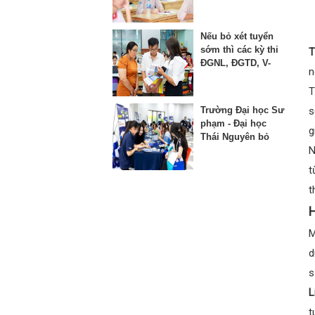
thứ 3 vào lớp 10
Nếu bỏ xét tuyển
sớm thì các kỳ thi
T
ĐGNL, ĐGTD, V-
n
SAT bị ảnh hưởng
như thế nào?
T
Trường Đại học Sư
s
phạm - Đại học
g
Thái Nguyên bỏ
N
phương thức xét
học bạ từ năm
t
2025
t
H
M
d
s
L
t