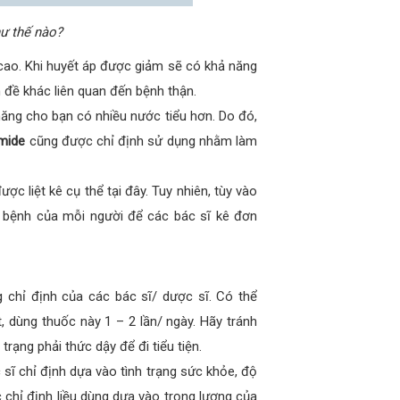
ư thế nào?
 cao. Khi huyết áp được giảm sẽ có khả năng
 đề khác liên quan đến bệnh thận.
năng cho bạn có nhiều nước tiểu hơn. Do đó,
mide
cũng được chỉ định sử dụng nhằm làm
 liệt kê cụ thể tại đây. Tuy nhiên, tùy vào
rị bệnh của mỗi người để các bác sĩ kê đơn
 chỉ định của các bác sĩ/ dược sĩ. Có thể
 dùng thuốc này 1 – 2 lần/ ngày. Hãy tránh
rạng phải thức dậy để đi tiểu tiện.
sĩ chỉ định dựa vào tình trạng sức khỏe, độ
c chỉ định liều dùng dựa vào trọng lượng của