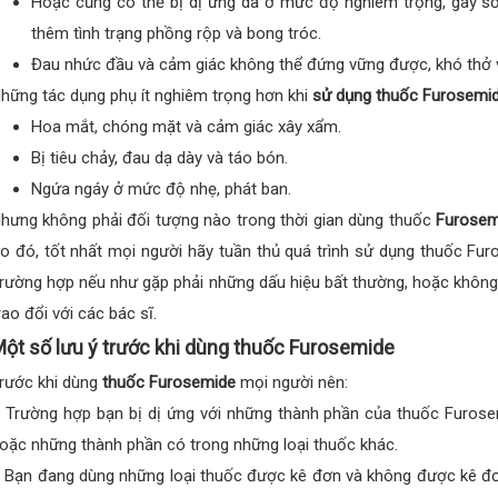
Hoặc cũng có thể bị dị ứng da ở mức độ nghiêm trọng, gây số
thêm tình trạng phồng rộp và bong tróc.
Đau nhức đầu và cảm giác không thể đứng vững được, khó thở và
hững tác dụng phụ ít nghiêm trọng hơn khi
sử dụng thuốc Furosemi
Hoa mắt, chóng mặt và cảm giác xây xẩm.
Bị tiêu chảy, đau dạ dày và táo bón.
Ngứa ngáy ở mức độ nhẹ, phát ban.
hưng không phải đối tượng nào trong thời gian dùng thuốc
Furosem
o đó, tốt nhất mọi người hãy tuần thủ quá trình sử dụng thuốc Fur
rường hợp nếu như gặp phải những dấu hiệu bất thường, hoặc không h
rao đổi với các bác sĩ.
ột số lưu ý trước khi dùng thuốc Furosemide
rước khi dùng
thuốc Furosemide
mọi người nên:
 Trường hợp bạn bị dị ứng với những thành phần của thuốc Furos
oặc những thành phần có trong những loại thuốc khác.
 Bạn đang dùng những loại thuốc được kê đơn và không được kê đơn.