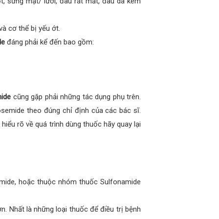
t, sưng mặt/ lưỡi, đau rát mắt, đau da kèm
 cơ thể bị yếu ớt.
de
đáng phải kể đến bao gồm:
ide
cũng gặp phải những tác dụng phụ trên.
osemide theo đúng chỉ định của các bác sĩ.
iểu rõ về quá trình dùng thuốc hãy quay lại
emide, hoặc thuộc nhóm thuốc Sulfonamide
 Nhất là những loại thuốc để điều trị bệnh