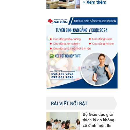
trong lĩnh vực giáo
Xem thêm
dục
BÀI VIẾT NỔI BẬT
Bộ Giáo dục giải
thích lý do không
cố định môn thi