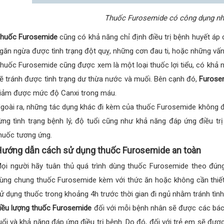
Thuốc Furosemide có công dụng nh
huốc Furosemide
cũng có khả năng chỉ định điều trị bệnh huyết áp
găn ngừa được tình trạng đột quỵ, những cơn đau ti, hoặc những vấn
huốc Furosemide cũng được xem là một loại thuốc lợi tiểu, có khả 
ẽ tránh được tình trạng dư thừa nước và muối. Bên cạnh đó,
Furose
iảm được mức độ Canxi trong máu.
goài ra, những tác dụng khác đi kèm của thuốc Furosemide không được
ừng tình trạng bệnh lý, độ tuổi cũng như khả năng đáp ứng điều t
huốc tương ứng.
ướng dẫn cách sử dụng thuốc Furosemide an toàn
ọi người hãy tuân thủ quá trình dùng thuốc Furosemide theo đúng
ùng chung thuốc Furosemide kèm với thức ăn hoặc không cần thiết,
ử dụng thuốc trong khoảng 4h trước thời gian đi ngủ nhằm tránh tình t
iều lượng thuốc Furosemide
đối với mỗi bệnh nhân sẽ được các bác 
uổi và khả năng đáp ứng điều trị bệnh. Do đó, đối với trẻ em sẽ đượ