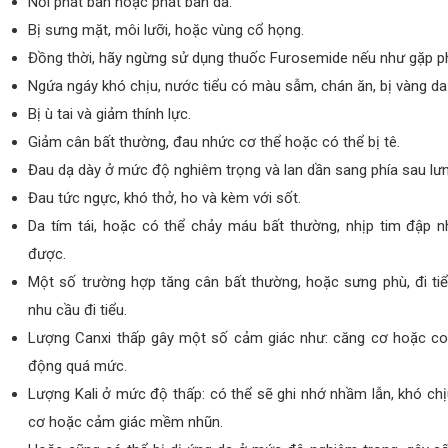
Nổi phát ban hoặc phát ban da.
Bị sưng mặt, môi lưỡi, hoặc vùng cổ họng.
Đồng thời, hãy ngừng sử dụng thuốc Furosemide nếu như gặp ph
Ngứa ngáy khó chịu, nước tiểu có màu sẫm, chán ăn, bị vàng d
Bị ù tai và giảm thính lực.
Giảm cân bất thường, đau nhức cơ thể hoặc có thể bị tê.
Đau dạ dày ở mức độ nghiêm trọng và lan dần sang phía sau l
Đau tức ngực, khó thở, ho và kèm với sốt.
Da tím tái, hoặc có thể chảy máu bất thường, nhịp tim đập 
được.
Một số trường hợp tăng cân bất thường, hoặc sưng phù, đi ti
nhu cầu đi tiểu.
Lượng Canxi thấp gây một số cảm giác như: căng cơ hoặc co,
động quá mức.
Lượng Kali ở mức độ thấp: có thể sẽ ghi nhớ nhầm lẫn, khó chị
cơ hoặc cảm giác mềm nhũn.