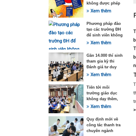
không được phép
dạy thêm theo
Xem thêm
Thông tư 29
Phương pháp đào
tạo các trường ĐH
T
để sinh viên không
b
quá tải với ngành
Xem thêm
Sư phạm Khoa học
T
tự nhiên
Gần 14.000 thí sinh
b
tham gia kỳ thi
n
Đánh giá tư duy
đợt 1 năm 2025
T
Xem thêm
Tiến tới môi
t
trường giáo dục
không dạy thêm,
t
học thêm
Xem thêm
>
Quy định mới về
công tác thanh tra
chuyên ngành