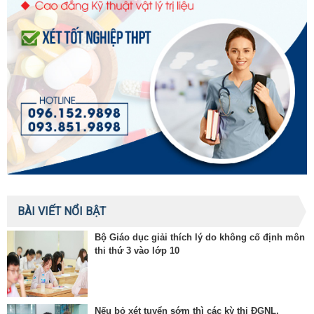
BÀI VIẾT NỔI BẬT
Bộ Giáo dục giải thích lý do không cố định môn
thi thứ 3 vào lớp 10
Nếu bỏ xét tuyển sớm thì các kỳ thi ĐGNL,