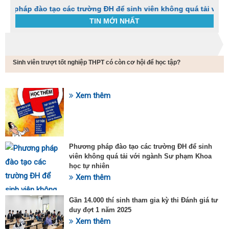
ào tạo các trường ĐH để sinh viên không quá tải với ngành Sư
TIN MỚI NHẤT
Trang chủ
Tin tức
Sinh viên trượt tốt nghiệp THPT có còn cơ hội để học tập?
C
t
h
g
Xem thêm
SỰ KIỆN HOT
v
đ
v
k
đ
Phương pháp đào tạo các trường ĐH để sinh
p
viên không quá tải với ngành Sư phạm Khoa
d
học tự nhiên
t
Xem thêm
t
T
t
Gần 14.000 thí sinh tham gia kỳ thi Đánh giá tư
2
duy đợt 1 năm 2025
Xem thêm