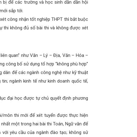
n bị để các trường và học sinh dần dần hội
mới sắp tới.
ể xét công nhận tốt nghiệp THPT thì bắt buộc
à dự thi không đủ số bài thi và không được xét
liên quan” như Văn – Lý – Địa, Văn – Hóa –
ờng công bố sử dụng tổ hợp “không phù hợp”
g dân để các ngành công nghệ như kỹ thuật
 tin; ngành kinh tế như kinh doanh quốc tế,
 dục đại học được tự chủ quyết định phương
hi/môn thi mới để xét tuyển được thực hiện
t nhất một trong hai bài thi Toán, Ngữ văn để
ắn với yêu cầu của ngành đào tạo; không sử