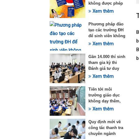
không được phép
dạy thêm theo
Xem thêm
T
Thông tư 29
Phương pháp đào
tạo các trường ĐH
B
để sinh viên không
b
quá tải với ngành
Xem thêm
Sư phạm Khoa học
B
tự nhiên
Gần 14.000 thí sinh
b
tham gia kỳ thi
Đánh giá tư duy
đợt 1 năm 2025
Xem thêm
Tiến tới môi
trường giáo dục
không dạy thêm,
học thêm
Xem thêm
Quy định mới về
công tác thanh tra
chuyên ngành