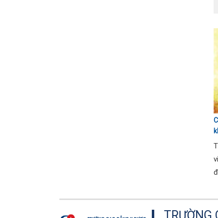
C
k
T
T
v
đ
TRƯỜNG C