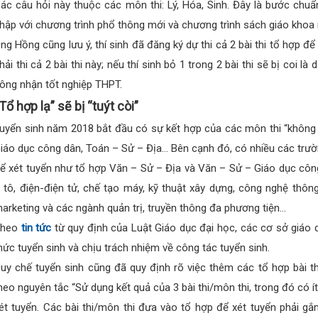
ác câu hỏi này thuộc các môn thi: Lý, Hóa, Sinh. Đây là bước chuẩ
hập với chương trình phổ thông mới và chương trình sách giáo khoa 
ng Hồng cũng lưu ý, thí sinh đã đăng ký dự thi cả 2 bài thi tổ hợp đ
hải thi cả 2 bài thi này; nếu thí sinh bỏ 1 trong 2 bài thi sẽ bị coi l
ông nhận tốt nghiệp THPT.
Tổ hợp lạ” sẽ bị “tuýt còi”
uyển sinh năm 2018 bắt đầu có sự kết hợp của các môn thi “không 
iáo dục công dân, Toán – Sử – Địa… Bên cạnh đó, có nhiều các trư
ể xét tuyển như tổ hợp Văn – Sử – Địa và Văn – Sử – Giáo dục côn
 tô, điện-điện tử, chế tạo máy, kỹ thuật xây dựng, công nghệ thông
arketing và các ngành quản trị, truyền thông đa phương tiện…
Theo
tin tức
từ quy định của Luật Giáo dục đại học, các cơ sở giáo
hức tuyển sinh và chịu trách nhiệm về công tác tuyển sinh.
uy chế tuyển sinh cũng đã quy định rõ việc thêm các tổ hợp bài t
heo nguyên tắc “Sử dụng kết quả của 3 bài thi/môn thi, trong đó có í
ét tuyển. Các bài thi/môn thi đưa vào tổ hợp để xét tuyển phải g