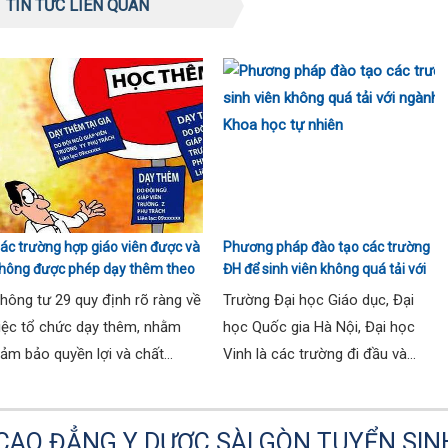
TIN TỨC LIÊN QUAN
ác trường hợp giáo viên được và
Phương pháp đào tạo các trường
hông được phép dạy thêm theo
ĐH để sinh viên không quá tải với
hông tư 29
ngành Sư phạm Khoa học tự
hông tư 29 quy định rõ ràng về
Trường Đại học Giáo dục, Đại
nhiên
iệc tổ chức dạy thêm, nhằm
học Quốc gia Hà Nội, Đại học
ảm bảo quyền lợi và chất...
Vinh là các trường đi đầu và...
AO ĐẲNG Y DƯỢC SÀI GÒN TUYỂN SIN