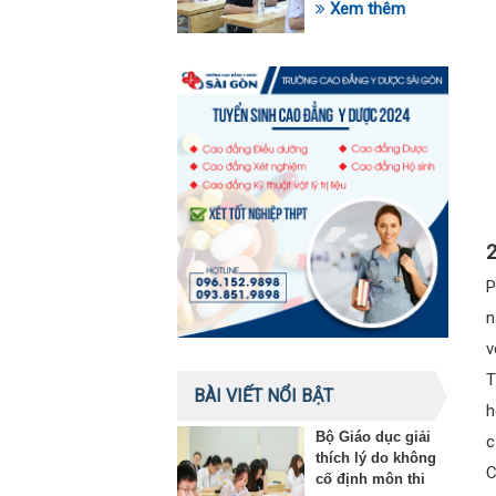
trong lĩnh vực giáo
Xem thêm
dục
2
P
n
v
T
BÀI VIẾT NỔI BẬT
h
Bộ Giáo dục giải
c
thích lý do không
C
cố định môn thi