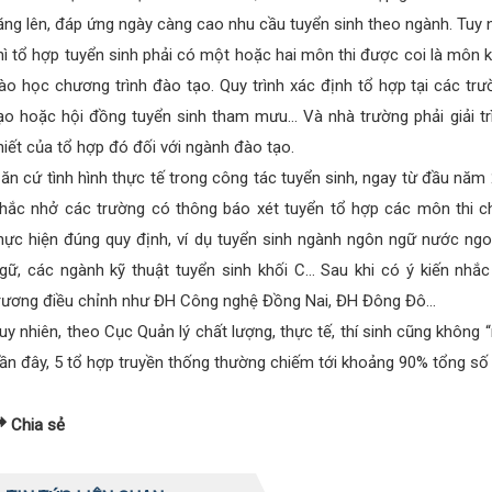
ăng lên, đáp ứng ngày càng cao nhu cầu tuyển sinh theo ngành. Tuy 
hì tổ hợp tuyển sinh phải có một hoặc hai môn thi được coi là môn k
ào học chương trình đào tạo. Quy trình xác định tổ hợp tại các t
ạo hoặc hội đồng tuyển sinh tham mưu… Và nhà trường phải giải trình
hiết của tổ hợp đó đối với ngành đào tạo.
ăn cứ tình hình thực tế trong công tác tuyển sinh, ngay từ đầu nă
hắc nhở các trường có thông báo xét tuyển tổ hợp các môn thi c
hực hiện đúng quy định, ví dụ tuyển sinh ngành ngôn ngữ nước ngo
gữ, các ngành kỹ thuật tuyển sinh khối C… Sau khi có ý kiến nh
rương điều chỉnh như ĐH Công nghệ Đồng Nai, ĐH Đông Đô…
uy nhiên, theo Cục Quản lý chất lượng, thực tế, thí sinh cũng không
ần đây, 5 tổ hợp truyền thống thường chiếm tới khoảng 90% tổng số n
Chia sẻ