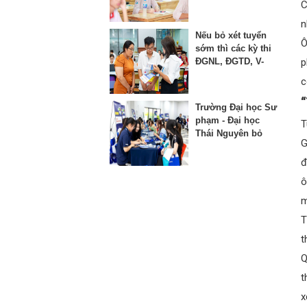
thứ 3 vào lớp 10
C
n
Nếu bỏ xét tuyển
Ô
sớm thì các kỳ thi
ĐGNL, ĐGTD, V-
p
SAT bị ảnh hưởng
c
như thế nào?
“
Trường Đại học Sư
phạm - Đại học
T
Thái Nguyên bỏ
G
phương thức xét
học bạ từ năm
đ
2025
ô
m
t
Q
t
x