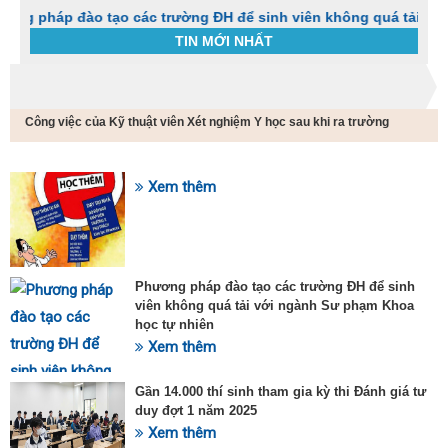
p đào tạo các trường ĐH để sinh viên không quá tải với ngành
TIN MỚI NHẤT
Trang chủ
Cao Đẳng Kỹ Thuật Xét Nghiệm Y Học
Công việc của Kỹ thuật viên Xét nghiệm Y học sau khi ra trường
C
t
h
g
Xem thêm
SỰ KIỆN HOT
v
đ
v
k
đ
Phương pháp đào tạo các trường ĐH để sinh
p
viên không quá tải với ngành Sư phạm Khoa
d
học tự nhiên
t
Xem thêm
t
T
t
Gần 14.000 thí sinh tham gia kỳ thi Đánh giá tư
2
duy đợt 1 năm 2025
Xem thêm