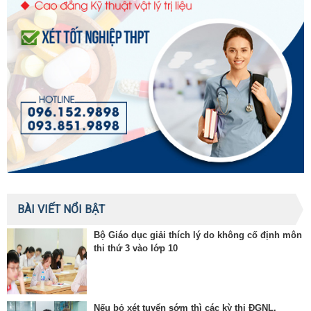
BÀI VIẾT NỔI BẬT
Bộ Giáo dục giải thích lý do không cố định môn
thi thứ 3 vào lớp 10
Nếu bỏ xét tuyển sớm thì các kỳ thi ĐGNL,