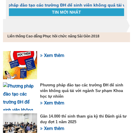
đào tạo các trường ĐH để sinh viên không quá tải với ngành S
TIN MỚI NHẤT
Trang chủ
Liên thông cao đẳng y dược
Liên thông Cao đẳng Phục hồi chức năng Sài Gòn 2018
C
t
h
g
Xem thêm
SỰ KIỆN HOT
v
đ
v
k
đ
Phương pháp đào tạo các trường ĐH để sinh
p
viên không quá tải với ngành Sư phạm Khoa
d
học tự nhiên
t
Xem thêm
t
T
t
Gần 14.000 thí sinh tham gia kỳ thi Đánh giá tư
2
duy đợt 1 năm 2025
Xem thêm