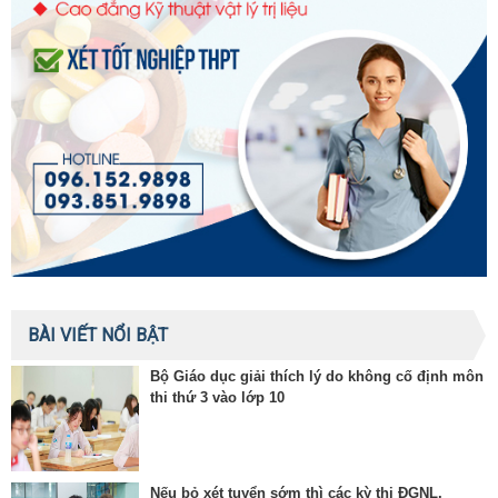
BÀI VIẾT NỔI BẬT
Bộ Giáo dục giải thích lý do không cố định môn
thi thứ 3 vào lớp 10
Nếu bỏ xét tuyển sớm thì các kỳ thi ĐGNL,