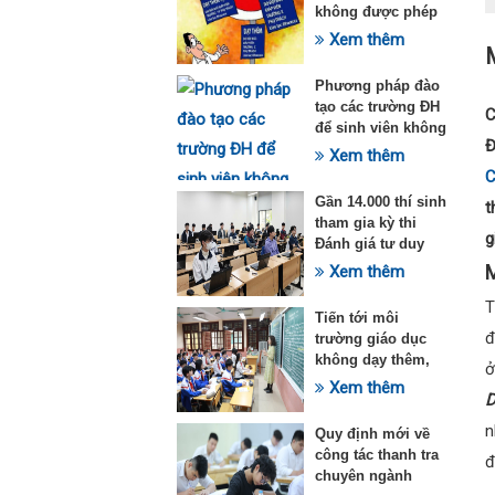
không được phép
dạy thêm theo
Xem thêm
Thông tư 29
Phương pháp đào
tạo các trường ĐH
C
để sinh viên không
Đ
quá tải với ngành
Xem thêm
Sư phạm Khoa học
C
tự nhiên
Gần 14.000 thí sinh
t
tham gia kỳ thi
g
Đánh giá tư duy
đợt 1 năm 2025
M
Xem thêm
T
Tiến tới môi
đ
trường giáo dục
không dạy thêm,
ở
học thêm
Xem thêm
n
Quy định mới về
công tác thanh tra
đ
chuyên ngành