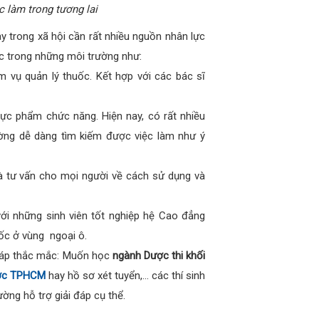
 làm trong tương lai
y trong xã hội cần rất nhiều nguồn nhân lực
ệc trong những môi trường như:
m vụ quản lý thuốc. Kết hợp với các bác sĩ
hực phẩm chức năng. Hiện nay, có rất nhiều
ường dễ dàng tìm kiếm được việc làm như ý
à tư vấn cho mọi người về cách sử dụng và
với những sinh viên tốt nghiệp hệ Cao đẳng
ốc ở vùng ngoại ô.
 đáp thắc mắc: Muốn học
ngành Dược thi khối
ược TPHCM
hay hồ sơ xét tuyển,… các thí sinh
ờng hỗ trợ giải đáp cụ thể.