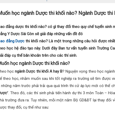
Muốn học ngành Dược thi khối nào? Ngành Dược thi 
ao đẳng dược thi khối nào? có gì thay đổi theo quy chế tuyển sinh
ẳng Y Dược Sài Gòn sẽ giải đáp những vấn đề đó
ao đẳng Dược
thi khối nào? Là một trong những câu hỏi được nhi
heo học hệ đào tạo này. Dưới đây Ban tư vấn tuyển sinh Trường Ca
iải đáp cụ thể băn khoăn trên cho các thí sinh.
uốn học ngành Dược thi khối nào?
heo học
ngành Dược thi khối A hay B
? Nguyện vọng theo học ngành 
ể theo học, nhằm muốn sau khi tốt nghiệp ra trường sẽ tìm được v
 những năm trước phải trải qua quá trình thi cử áp lực mới có thể c
Dư
ợc
“. Theo đó, các thí sinh phải tiến hành dự thi 3 môn Toán – H
hà trường đưa ra. Tuy nhiên, mỗi một năm Bộ GD&ĐT lại thay đổi về
ược thay đổi, cụ thể như sau: