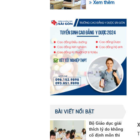
trong lĩnh vực giáo
Xem thêm
dục
BÀI VIẾT NỔI BẬT
Bộ Giáo dục giải
X
thích lý do không
T
cố định môn thi