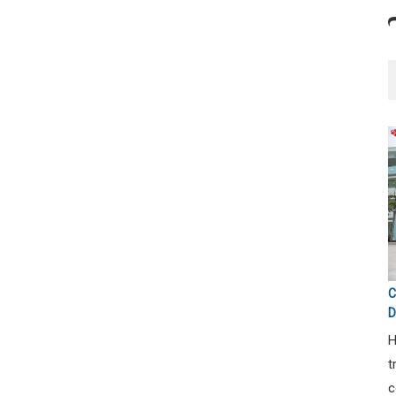
C
D
H
t
c