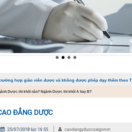
giáo viên được và không được phép dạy thêm theo Thông tư 29
ành Dược thi khối nào? Ngành Dược thi khối A hay B?
CAO ĐẲNG DƯỢC
25/07/2018 lúc 16:55
caodangyduocsaigonvn