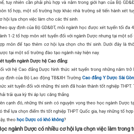
hể, tuy nhiên cần phải phù hợp và nằm trong giới hạn của Bộ GD&Đ
ôn tổ hợp, một số trường hợp khác nhà trường sẽ tiến hành xét 
ơ hội lựa chọn việc làm cho các thí sinh.
heo quy định của Bộ GD&ĐT, mỗi ngành học được xét tuyển tối đa 4
ành 1-2 tổ hợp môn xét tuyển đối với ngành Dược nhưng tại một số 
ợp môn để tạo thêm cơ hội lựa chọn cho thí sinh. Dưới đây là th
ược tại một số trường đào tạo ngành này hiện nay.
ét tuyển ngành Dược hệ Cao đẳng:
ối với hệ Cao đẳng Dược hình thức xét tuyển trong những năm trở 
uy định của Bộ Lao động TB&XH Trường
Cao đẳng Y Dược Sài Gò
hức xét tuyển đối với những thí sinh đã hoàn thành tốt nghiệp THPT.
hải trải qua kỳ thi áp lực căng thẳng.
ên cạnh đó, những thí sinh có nguyện vọng theo học ngành Dược 
ó thể lựa chọn điểm thi tốt nghiệp THPT Quốc gia, hay những tổ hợp
ậy, theo
học Dược có khó không
?
ọc ngành Dược có nhiều cơ hội lựa chọn việc làm trong t