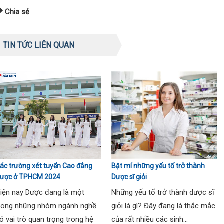
Chia sẻ
TIN TỨC LIÊN QUAN
ác trường xét tuyển Cao đẳng
Bật mí những yếu tố trở thành
ược ở TPHCM 2024
Dược sĩ giỏi
iện nay Dược đang là một
Những yếu tố trở thành dược sĩ
rong những nhóm ngành nghề
giỏi là gì? Đây đang là thắc mắc
ó vai trò quan trọng trong hệ
của rất nhiều các sinh...