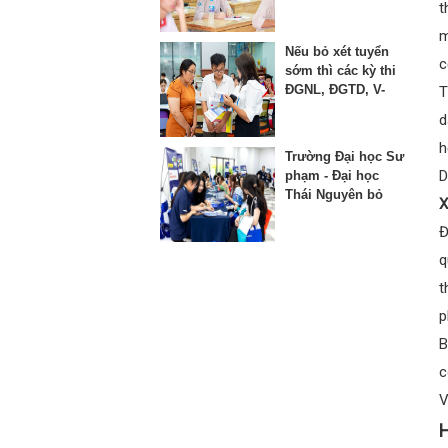
thứ 3 vào lớp 10
t
m
Nếu bỏ xét tuyển
c
sớm thì các kỳ thi
ĐGNL, ĐGTD, V-
T
SAT bị ảnh hưởng
d
như thế nào?
h
Trường Đại học Sư
D
phạm - Đại học
Thái Nguyên bỏ
X
phương thức xét
Đ
học bạ từ năm
2025
q
t
p
B
c
V
H