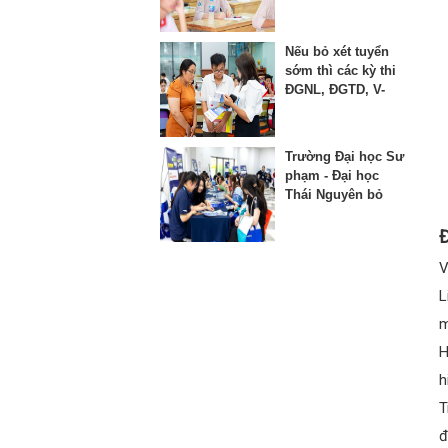
thứ 3 vào lớp 10
Nếu bỏ xét tuyển
sớm thì các kỳ thi
ĐGNL, ĐGTD, V-
SAT bị ảnh hưởng
như thế nào?
Trường Đại học Sư
phạm - Đại học
Thái Nguyên bỏ
phương thức xét
học bạ từ năm
Đ
2025
V
L
m
H
h
T
đ