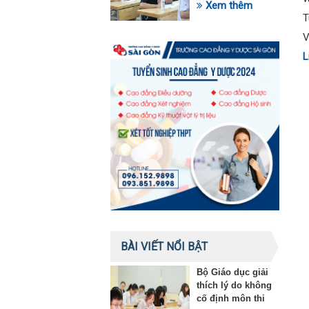
trong lĩnh vực giáo
Xem thêm
dục
T
V
L
BÀI VIẾT NỔI BẬT
Bộ Giáo dục giải
thích lý do không
cố định môn thi