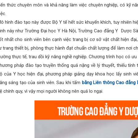
iến thức chuyên môn và khả năng làm việc chuyên nghiệp, có kỹ năn
iệc.
ô hình đào tạo này được Bộ Y tế hết sức khuyến khích, tuy nhiên hi
ình này như Trường Đại học Y Hà Nội, Trường Cao đẳng Y Dược S
ốt nhất cho sinh viên bên cạnh việc trang bị cơ sở vật chất hiện 
ư trang thiết bị, phòng thực hành đạt chuẩn chất lượng để làm nơi c
rường thực tế, trau dồi kỹ năng nghề nghiệp. Chương trình học có 
hương pháp đào tạo truyền thống quá nặng về lý thuyết, thiếu tính t
ộ của Y học hiện đại, phương pháp giảng dạy khoa học lấy sinh vi
ăng sáng tạo của sinh viên. Sau khi tấm
bằng Liên thông Cao đẳng
ệ chính quy, vì vậy mọi người không nên quá lo ngại.