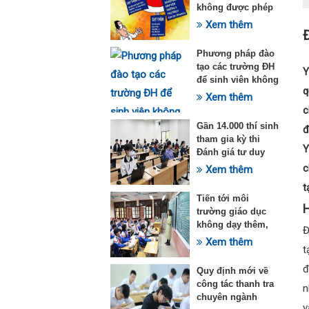
không được phép
dạy thêm theo
Xem thêm
Thông tư 29
Phương pháp đào
tạo các trường ĐH
Y
để sinh viên không
q
quá tải với ngành
Xem thêm
Sư phạm Khoa học
c
tự nhiên
Gần 14.000 thí sinh
đ
tham gia kỳ thi
Y
Đánh giá tư duy
đợt 1 năm 2025
c
Xem thêm
t
Tiến tới môi
H
trường giáo dục
không dạy thêm,
Đ
học thêm
Xem thêm
t
đ
Quy định mới về
công tác thanh tra
n
chuyên ngành
v