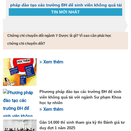
 đào tạo các trường ĐH để sinh viên không quá tải với ngành 
TIN MỚI NHẤT
Trang chủ
Liên thông cao đẳng y dược
Chứng chỉ chuyển đổi ngành Y Dược là gì? Vì sao cần phải học
C
t
chứng chỉ chuyển đổi?
h
g
v
Xem thêm
đ
SỰ KIỆN HOT
v
k
đ
p
Phương pháp đào tạo các trường ĐH để sinh
d
viên không quá tải với ngành Sư phạm Khoa
t
học tự nhiên
t
T
Xem thêm
t
2
Gần 14.000 thí sinh tham gia kỳ thi Đánh giá tư
duy đợt 1 năm 2025